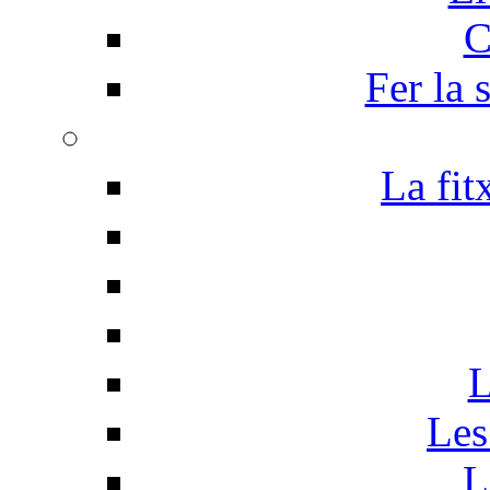
C
Fer la 
La fit
L
Les
L