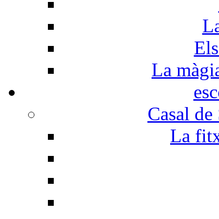
La
Els
La màgia 
esc
Casal de
La fit