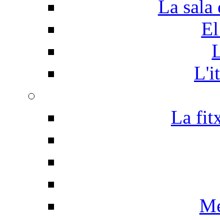
La sala 
El
L
L'i
La fit
Me