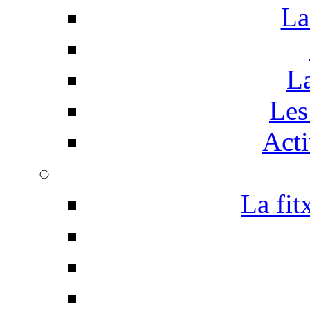
La
La
Les 
Acti
La fit