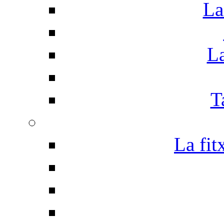
La
La
T
La fit