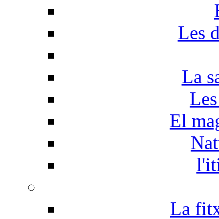
Les d
La s
Les
El mag
Nat
l'i
La fit