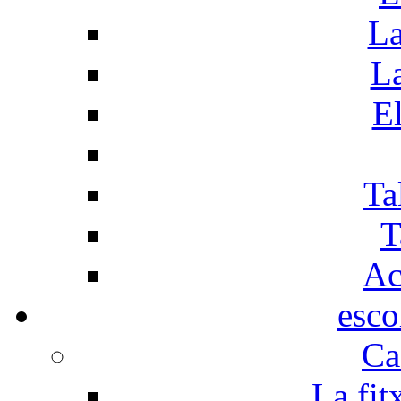
La
La
El
Ta
T
Ac
esco
Ca
La fit