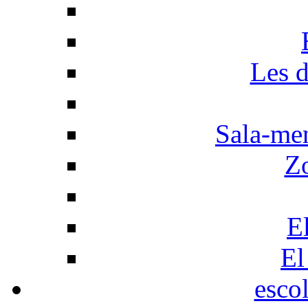
Les d
Sala-men
Z
El
El
esco