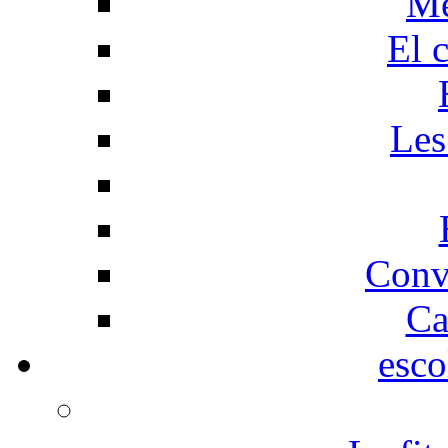
Me
El 
Les
Conv
Ca
esco