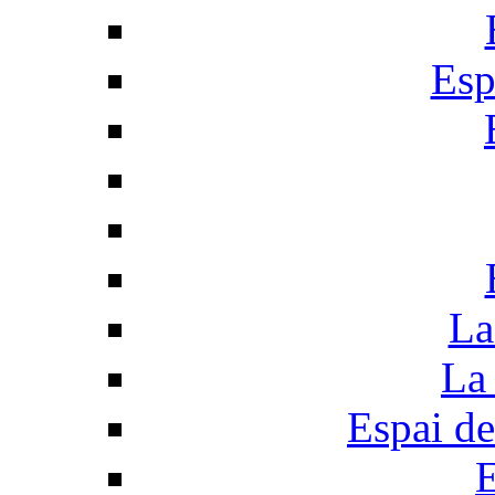
Esp
La
La 
Espai de
E