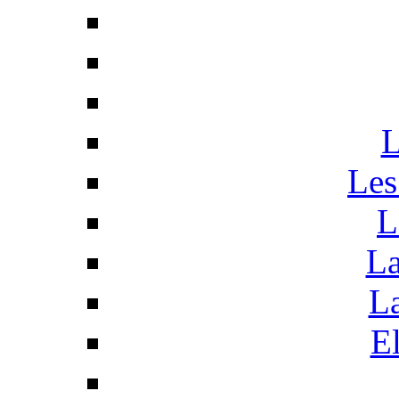
L
Les
L
La
La
El