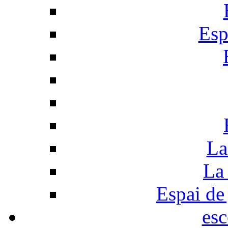
Esp
La
La 
Espai de 
esc