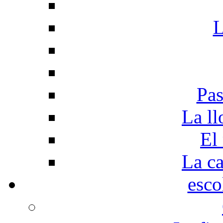
L
Pas
La ll
El
La c
esco