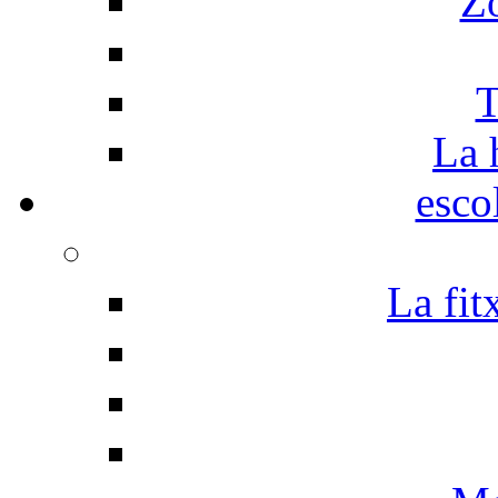
Z
T
La 
esco
La fit