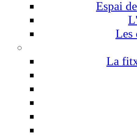
Espai de
L
Les 
La fit