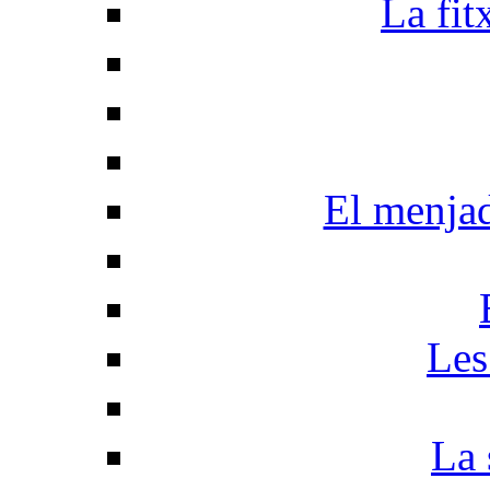
La fit
El menja
Les
La 