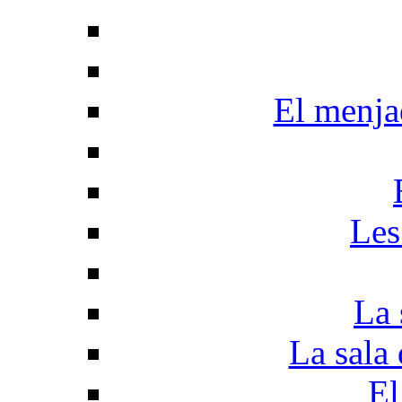
El menjad
Les
La 
La sala 
El