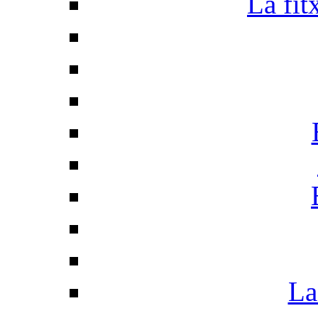
La fit
La