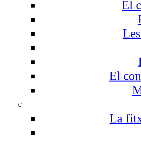
El 
Les
El con
M
La fit