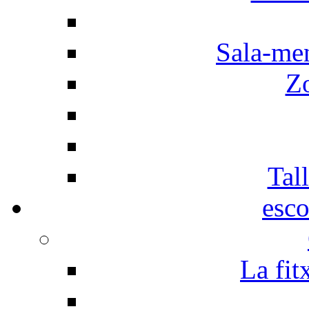
Sala-men
Z
Tall
esco
La fit