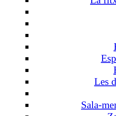
Esp
Les d
Sala-men