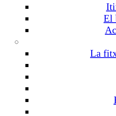
It
El 
Ac
La fit