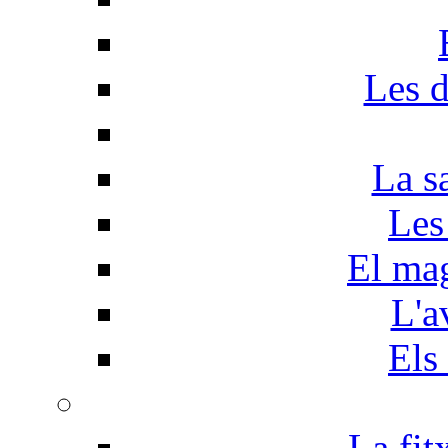
Les d
La s
Les
El mag
L'a
Els
La fit