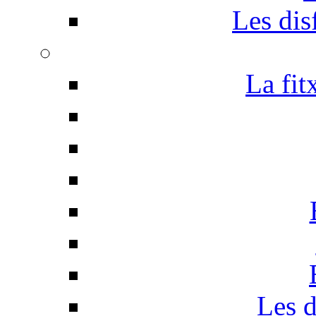
Les disf
La fit
Les d