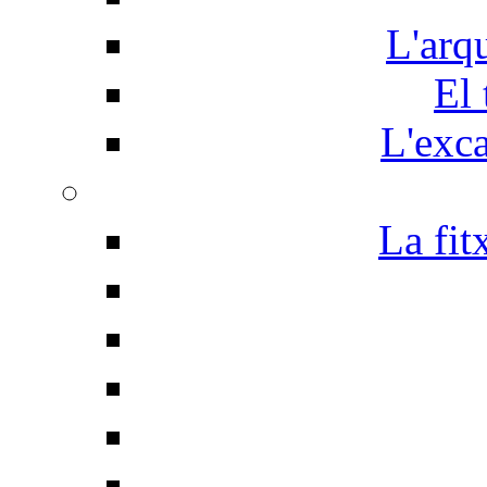
L'arq
El 
L'exc
La fit