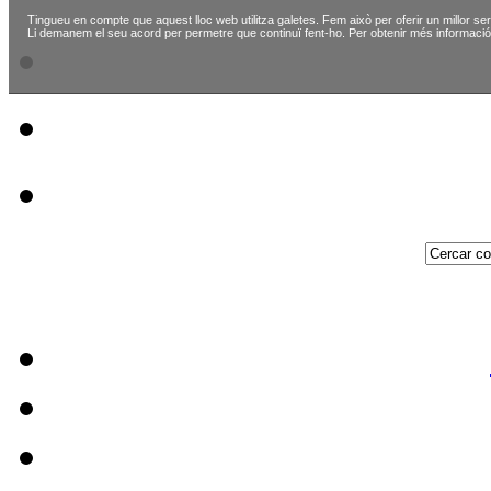
Tingueu en compte que aquest lloc web utilitza galetes. Fem això per oferir un millor ser
Li demanem el seu acord per permetre que continuï fent-ho. Per obtenir més informació