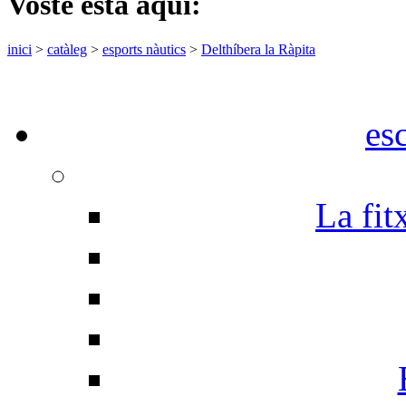
Vostè està aquí:
inici
>
catàleg
>
esports nàutics
>
Delthíbera la Ràpita
es
La fit