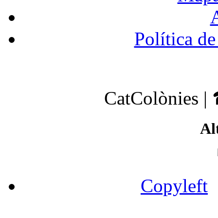
A
Política de
CatColònies |
Al
Copyleft