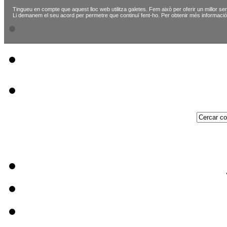
Tingueu en compte que aquest lloc web utilitza galetes. Fem això per oferir un millor ser
Li demanem el seu acord per permetre que continuï fent-ho. Per obtenir més informació