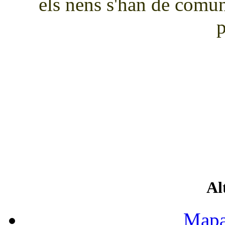
els nens s'han de comun
p
Al
Mapa