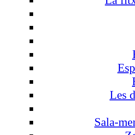
Esp
Les d
Sala-men