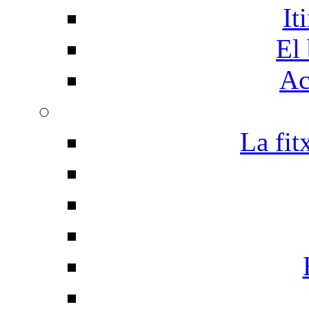
It
El 
Ac
La fit