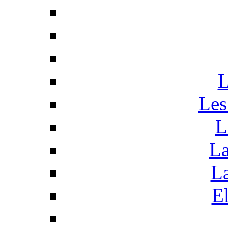
L
Les
L
La
La
El