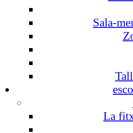
Sala-men
Z
Tall
esco
La fit