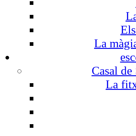
La
Els
La màgia 
esc
Casal de
La fit