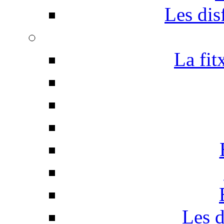
Les disf
La fit
Les d