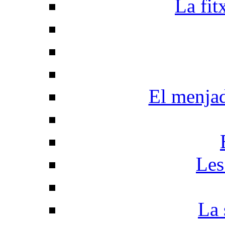
La fit
El menja
Les
La 