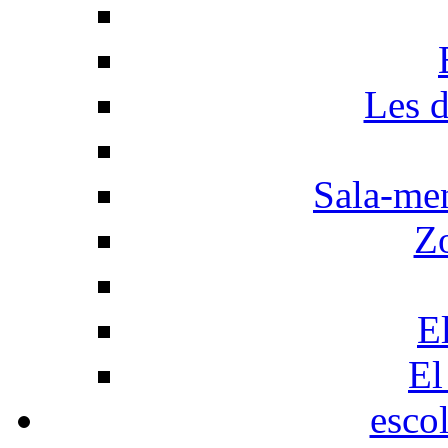
Les d
Sala-men
Z
El
El
esco