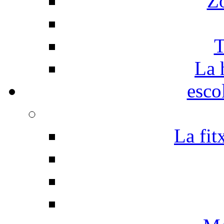
Z
T
La 
esco
La fit