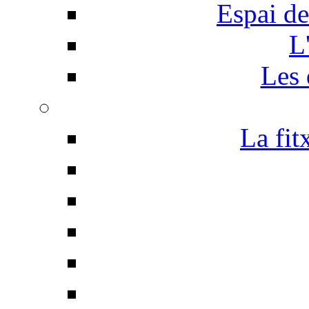
Espai de
L
Les 
La fit