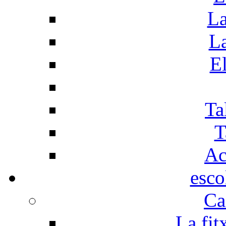
La
La
El
Ta
T
Ac
esco
Ca
La fit