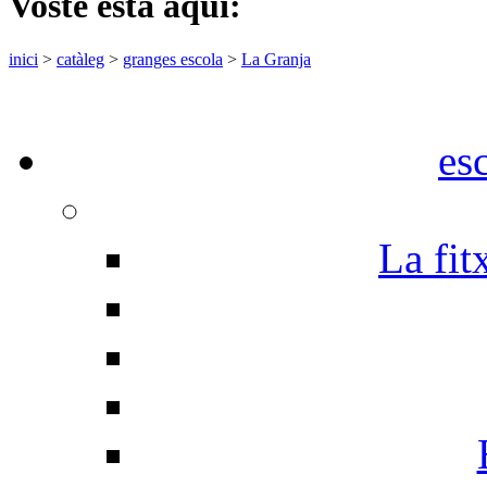
Vostè està aquí:
inici
>
catàleg
>
granges escola
>
La Granja
es
La fit