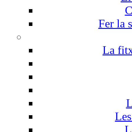
C
Fer la 
La fit
L
Les
L