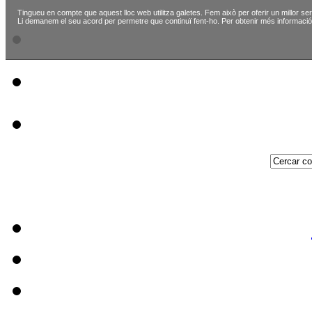
Tingueu en compte que aquest lloc web utilitza galetes. Fem això per oferir un millor ser
Li demanem el seu acord per permetre que continuï fent-ho. Per obtenir més informació