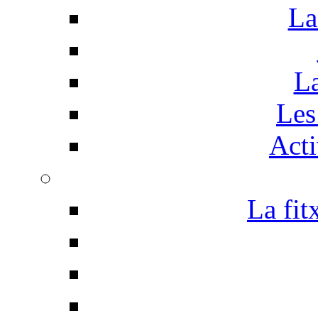
La
La
Les 
Acti
La fit