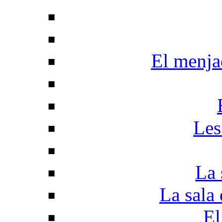
El menjad
Les
La 
La sala 
El