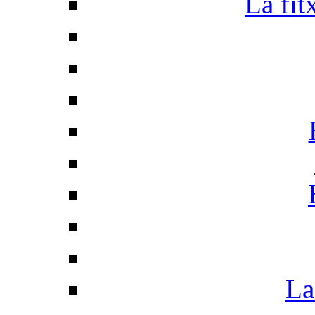
La fit
La