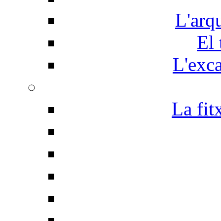
L'arq
El 
L'exc
La fit