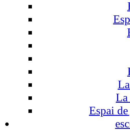
Esp
La
La 
Espai de 
esc