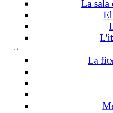
La sala 
El
L
L'i
La fit
Me