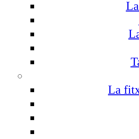
La
La
T
La fit