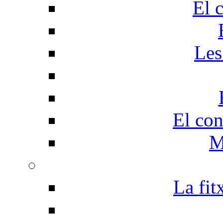
El 
Les
El con
M
La fit