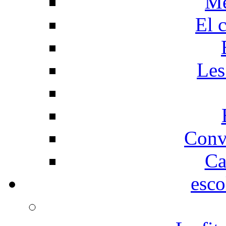
Me
El 
Les
Conv
Ca
esco