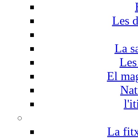
Les d
La s
Les
El mag
Nat
l'i
La fit