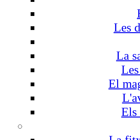
Les d
La s
Les
El mag
L'a
Els
La fit