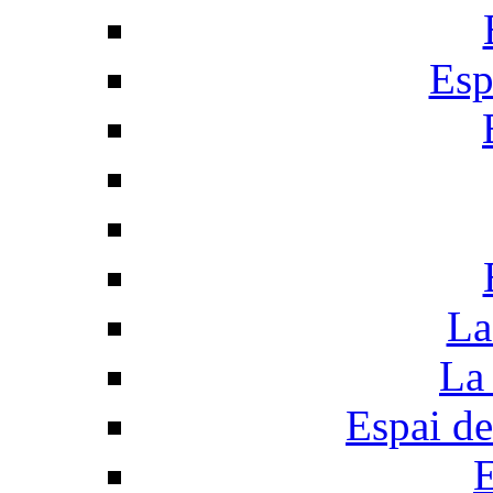
Esp
La
La 
Espai de
E