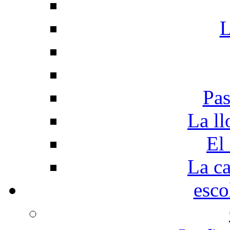
L
Pas
La ll
El
La c
esco