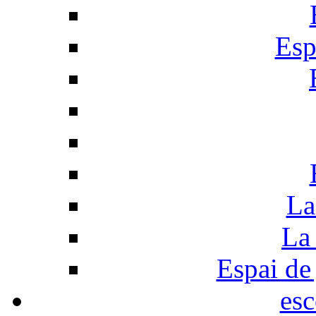
Esp
La
La 
Espai de 
esc