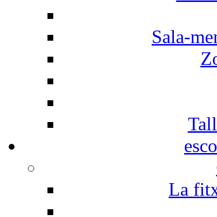
Sala-men
Z
Tall
esco
La fit