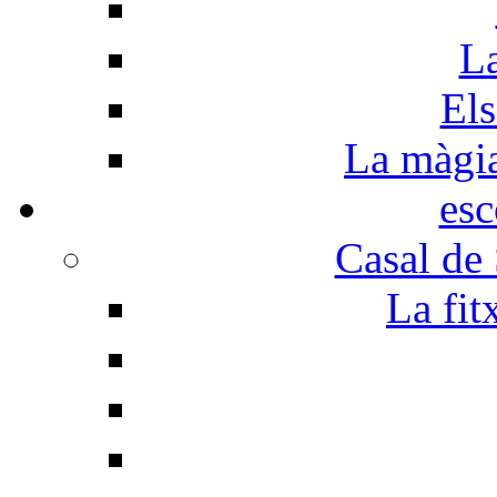
La
Els
La màgia 
esc
Casal de
La fit