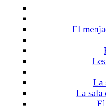
El menjad
Les
La 
La sala 
El