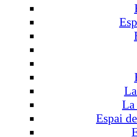
Esp
La
La 
Espai de
E