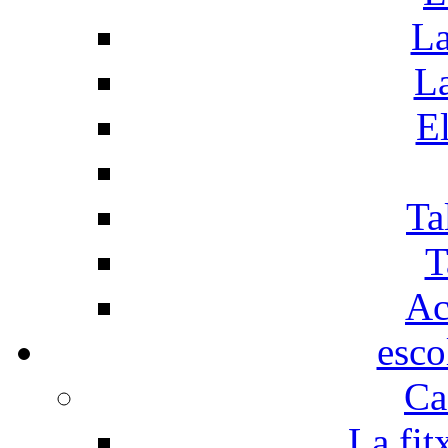
La
La
El
Ta
T
Ac
esco
Ca
La fit