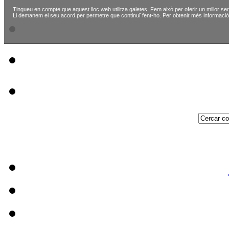
Tingueu en compte que aquest lloc web utilitza galetes. Fem això per oferir un millor ser
Li demanem el seu acord per permetre que continuï fent-ho. Per obtenir més informació