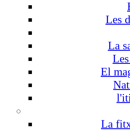
Les d
La s
Les
El mag
Nat
l'i
La fit