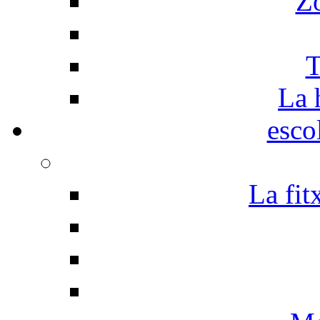
Z
T
La 
esco
La fit