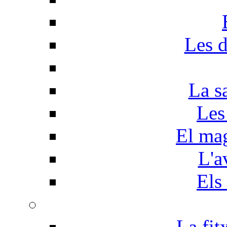
Les d
La s
Les
El mag
L'a
Els
La fit