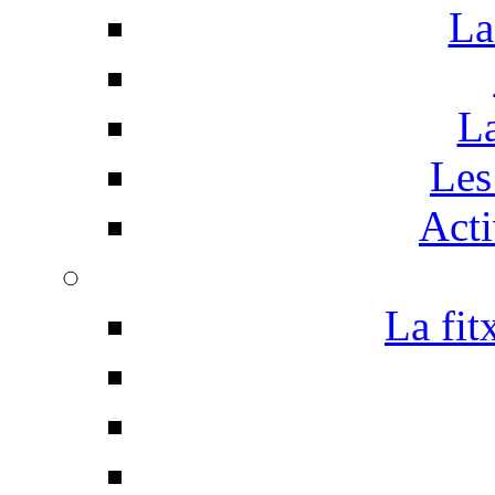
La
La
Les 
Acti
La fit