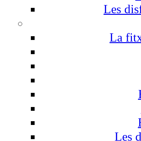
Les disf
La fit
Les d