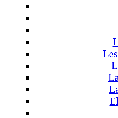
L
Les
L
La
La
El