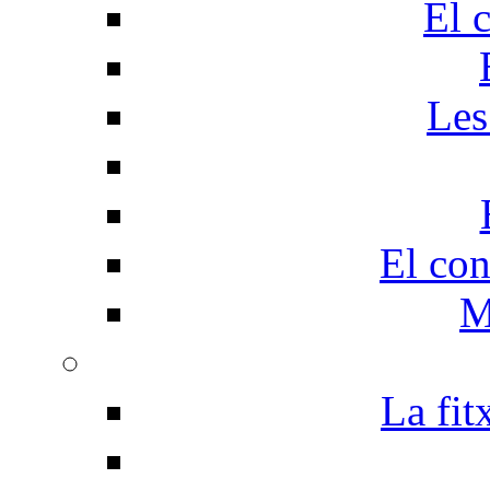
El 
Les
El con
M
La fit