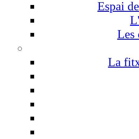
Espai de
L
Les 
La fit