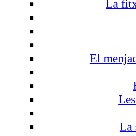
La fit
El menja
Les
La 