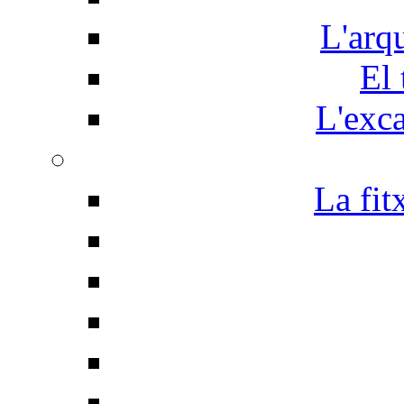
L'arq
El 
L'exc
La fit