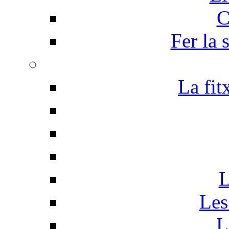
C
Fer la 
La fit
L
Les
L