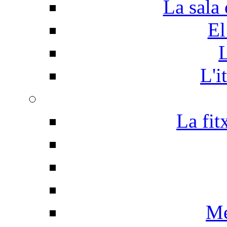
La sala 
El
L
L'i
La fit
Me