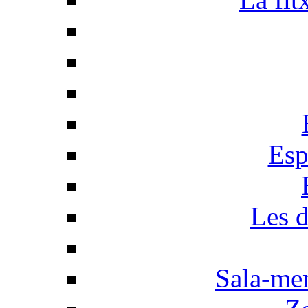
Esp
Les d
Sala-men