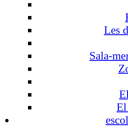
Les d
Sala-men
Z
El
El
esco