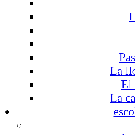
L
Pas
La ll
El
La c
esco