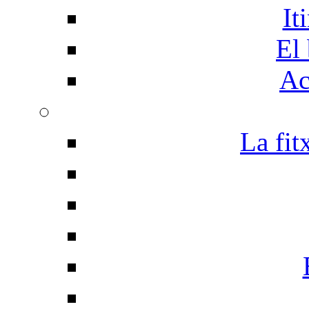
It
El 
Ac
La fit