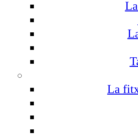
La
La
T
La fit