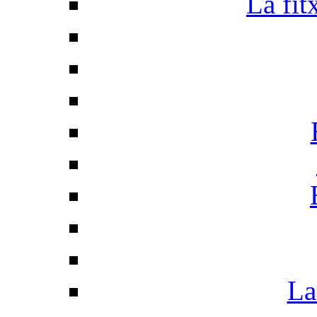
La fit
La