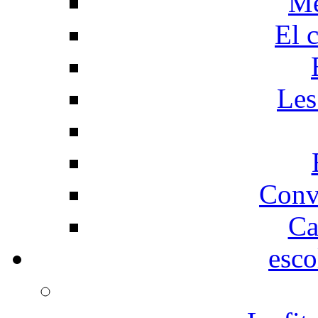
Me
El 
Les
Conv
Ca
esco