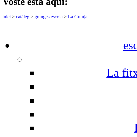
Vostè està aquí:
inici
>
catàleg
>
granges escola
>
La Granja
es
La fit