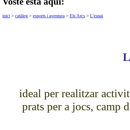
Vostè està aquí:
inici
>
catàleg
>
esports i aventura
>
Els Arcs
>
L'espai
L
ideal per realitzar activ
prats per a jocs, camp 