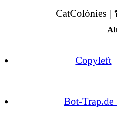
CatColònies |
Al
Copyleft
Bot-Trap.d