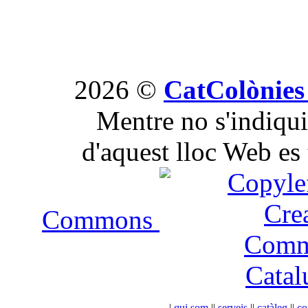
2026 ©
CatColònies
Mentre no s'indiqui 
d'aquest lloc Web es 
Commons
|
qui som
|
|
serveis
|
|
catàleg
|
|
co