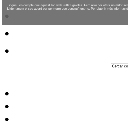
Tingueu en compte que aquest lloc web utilitza galetes. Fem això per oferir un millor ser
Li demanem el seu acord per permetre que continuï fent-ho. Per obtenir més informació