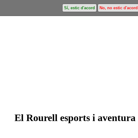
Sí, estic d'acord
No, no estic d'acord
El Rourell esports i aventura