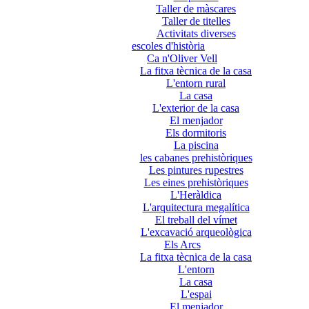
Taller de màscares
Taller de titelles
Activitats diverses
escoles d'història
Ca n'Oliver Vell
La fitxa tècnica de la casa
L'entorn rural
La casa
L'exterior de la casa
El menjador
Els dormitoris
La piscina
les cabanes prehistòriques
Les pintures rupestres
Les eines prehistòriques
L'Heràldica
L'arquitectura megalítica
El treball del vímet
L'excavació arqueològica
Els Arcs
La fitxa tècnica de la casa
L'entorn
La casa
L'espai
El menjador