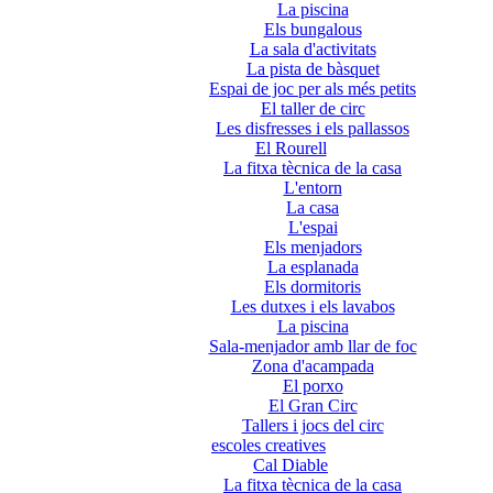
La piscina
Els bungalous
La sala d'activitats
La pista de bàsquet
Espai de joc per als més petits
El taller de circ
Les disfresses i els pallassos
El Rourell
La fitxa tècnica de la casa
L'entorn
La casa
L'espai
Els menjadors
La esplanada
Els dormitoris
Les dutxes i els lavabos
La piscina
Sala-menjador amb llar de foc
Zona d'acampada
El porxo
El Gran Circ
Tallers i jocs del circ
escoles creatives
Cal Diable
La fitxa tècnica de la casa