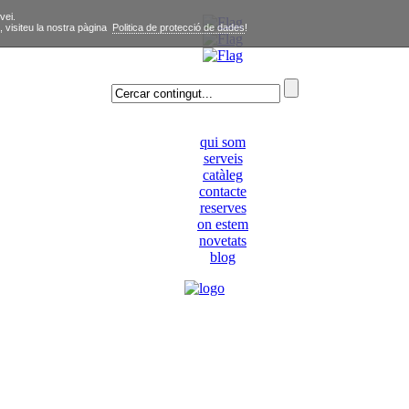
vei.
, visiteu la nostra pàgina
Politica de protecció de dades
!
qui som
serveis
catàleg
contacte
reserves
on estem
novetats
blog