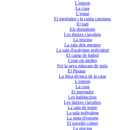
L'entorn
La casa
L'espai
El menjador i la cuina casolana
El pati
Els dormitoris
Les dutxes i lavabos
La piscina
La sala dels mestres
La sala d'activitats polivalent
El camp de futbol
Crear els titelles
Fer la seva màscara de guix
El Pinatar
La fitxa tècnica de la casa
L'entorn
La casa
El menjador
Les habitacions
Les dutxes i lavabos
La sala de teatre
La sala polivalent
La pista d'esports
El pavelló cobert
La piscina