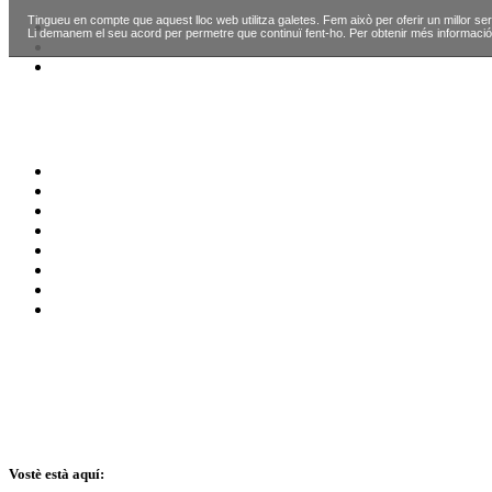
Tingueu en compte que aquest lloc web utilitza galetes. Fem això per oferir un millor ser
Li demanem el seu acord per permetre que continuï fent-ho. Per obtenir més informació
Vostè està aquí: