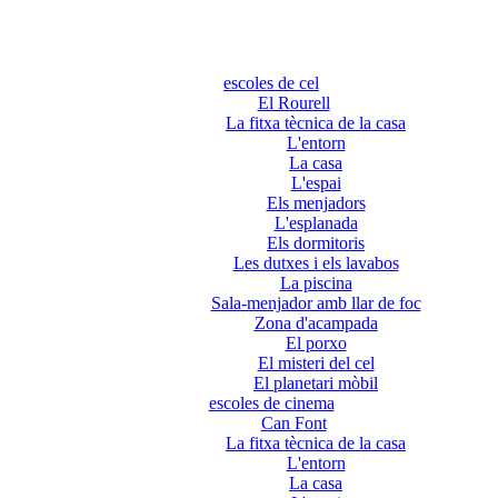
escoles de cel
El Rourell
La fitxa tècnica de la casa
L'entorn
La casa
L'espai
Els menjadors
L'esplanada
Els dormitoris
Les dutxes i els lavabos
La piscina
Sala-menjador amb llar de foc
Zona d'acampada
El porxo
El misteri del cel
El planetari mòbil
escoles de cinema
Can Font
La fitxa tècnica de la casa
L'entorn
La casa