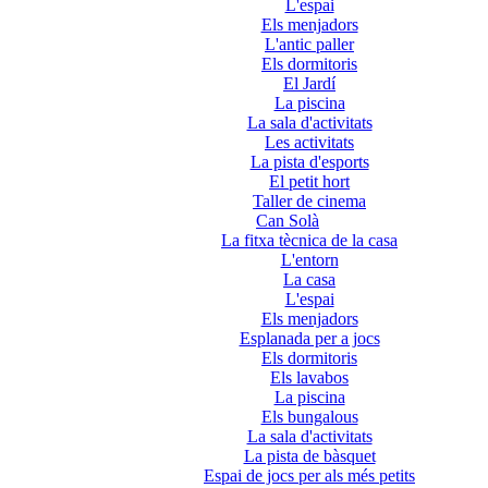
L'espai
Els menjadors
L'antic paller
Els dormitoris
El Jardí
La piscina
La sala d'activitats
Les activitats
La pista d'esports
El petit hort
Taller de cinema
Can Solà
La fitxa tècnica de la casa
L'entorn
La casa
L'espai
Els menjadors
Esplanada per a jocs
Els dormitoris
Els lavabos
La piscina
Els bungalous
La sala d'activitats
La pista de bàsquet
Espai de jocs per als més petits