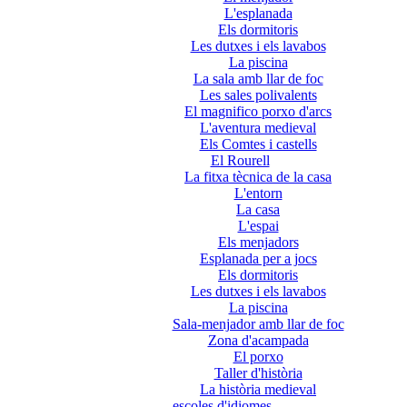
L'esplanada
Els dormitoris
Les dutxes i els lavabos
La piscina
La sala amb llar de foc
Les sales polivalents
El magnifico porxo d'arcs
L'aventura medieval
Els Comtes i castells
El Rourell
La fitxa tècnica de la casa
L'entorn
La casa
L'espai
Els menjadors
Esplanada per a jocs
Els dormitoris
Les dutxes i els lavabos
La piscina
Sala-menjador amb llar de foc
Zona d'acampada
El porxo
Taller d'història
La història medieval
escoles d'idiomes