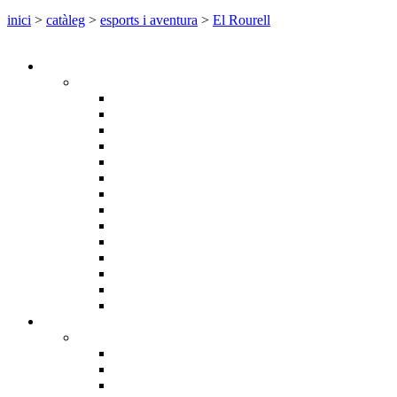
inici
>
catàleg
>
esports i aventura
>
El Rourell