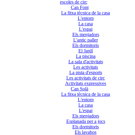
escoles de circ
Can Font
La fitxa tècnica de la casa
L'entorn
La casa
L'espai
Els menjadors
L'antic paller
Els dormitoris
El Jardí
La piscina
La sala d'activitats
Les activitats
La pista d'esports
Les activitats de circ
Activitats expressives
Can Solà
La fitxa tècnica de la casa
L'entorn
La casa
L'espai
Els menjadors
Esplanada per a jocs
Els dormitoris
Els lavabos