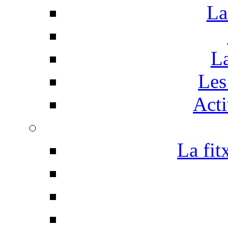
La
La
Les 
Acti
La fit