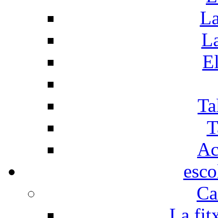
La
La
El
Ta
T
Ac
esco
Ca
La fit