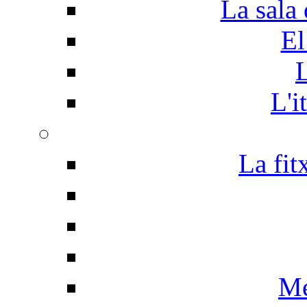
La sala 
El
L
L'i
La fit
Me