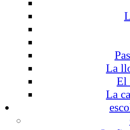
L
Pas
La ll
El
La c
esco