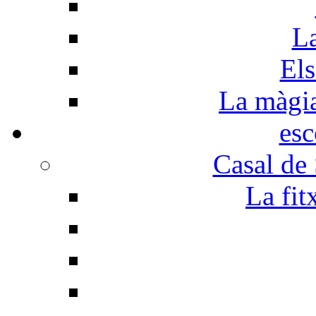
La
Els
La màgia 
esc
Casal de
La fit