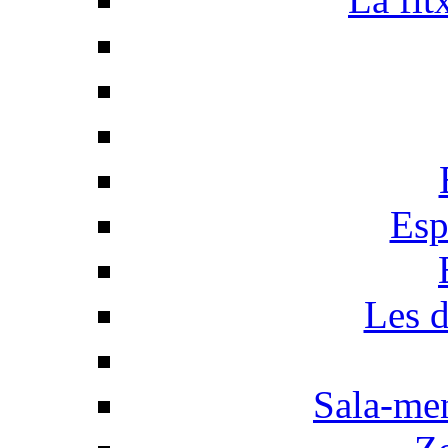
Esp
Les d
Sala-men