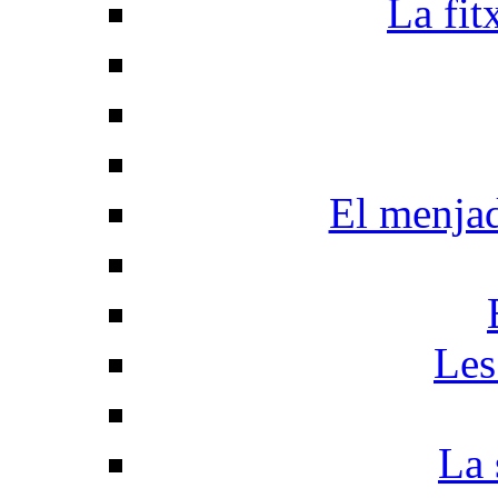
La fit
El menja
Les
La 