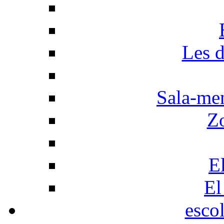
Les d
Sala-men
Z
El
El
esco