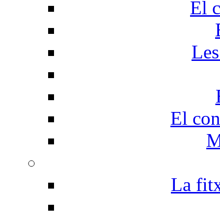
El 
Les
El con
M
La fit