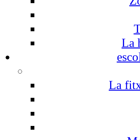
Z
T
La 
esco
La fit