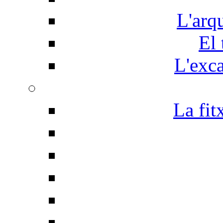
L'arq
El 
L'exc
La fit