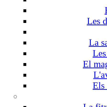
Les d
La s
Les
El mag
L'a
Els
La fit