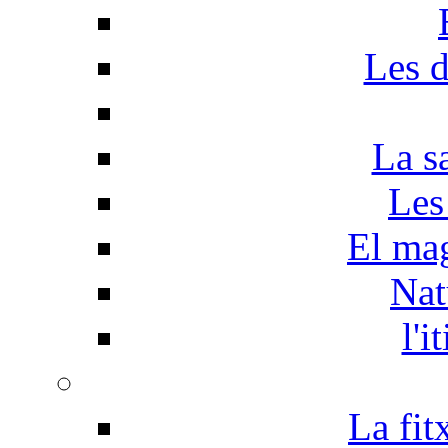
Les d
La s
Les
El mag
Nat
l'i
La fit