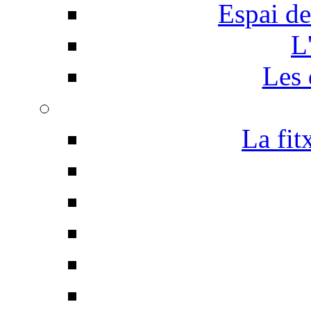
Espai de
L
Les 
La fit