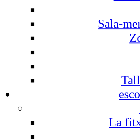
Sala-men
Z
Tall
esco
La fit