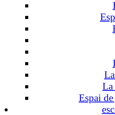
Esp
La
La 
Espai de 
esc