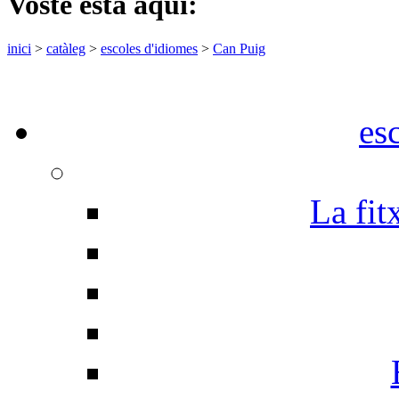
Vostè està aquí:
inici
>
catàleg
>
escoles d'idiomes
>
Can Puig
es
La fit