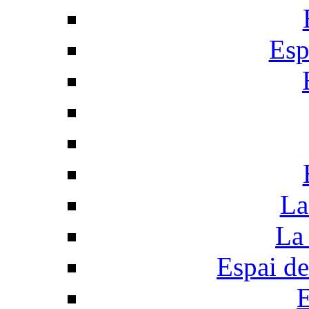
Esp
La
La 
Espai de
E