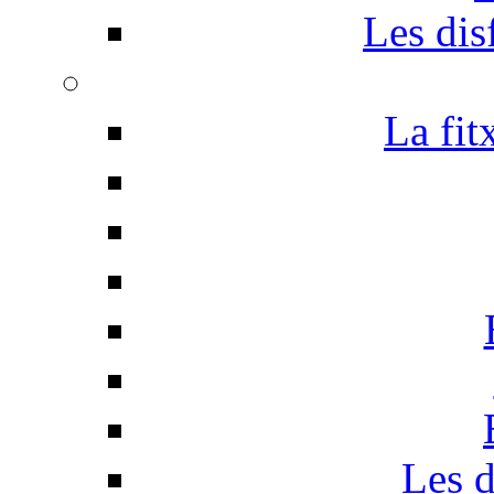
Les disf
La fit
Les d