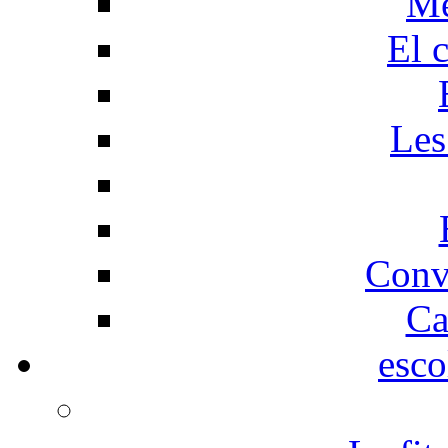
Me
El 
Les
Conv
Ca
esco