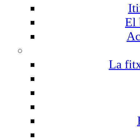
It
El 
Ac
La fit