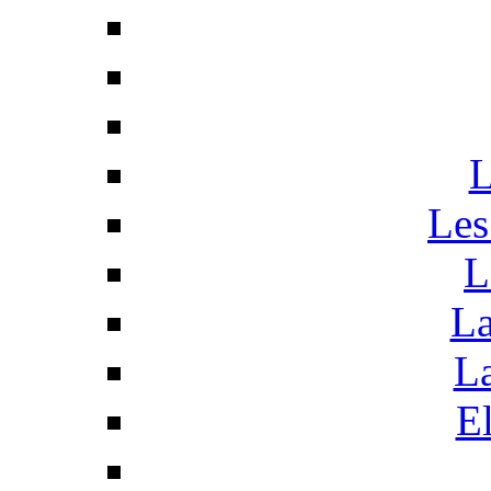
L
Les
L
La
La
El