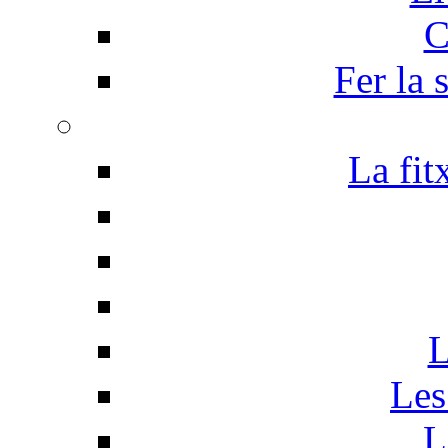
C
Fer la 
La fit
L
Les
L