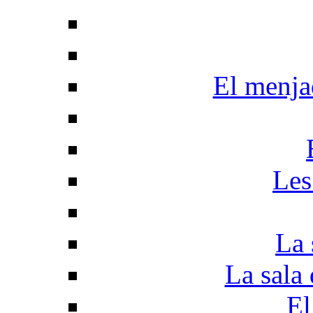
El menjad
Les
La 
La sala 
El