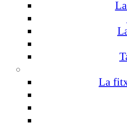
La
La
T
La fit