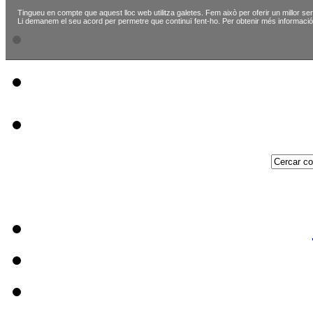
Tingueu en compte que aquest lloc web utilitza galetes. Fem això per oferir un millor ser
Li demanem el seu acord per permetre que continuï fent-ho. Per obtenir més informació