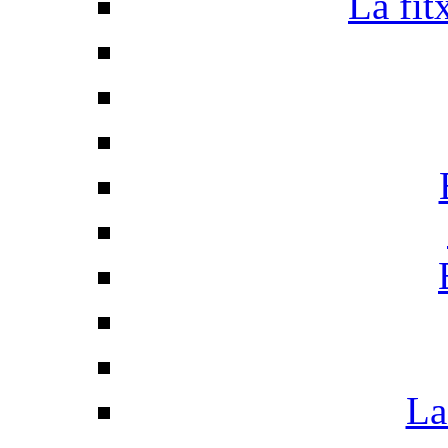
La fit
La