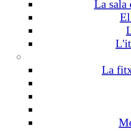
La sala 
El
L
L'i
La fit
Me