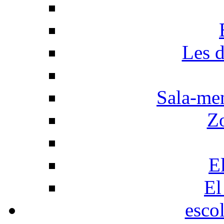
Les d
Sala-men
Z
El
El
esco