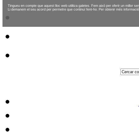
Tingueu en compte que aquest lloc web utilitza galetes. Fem això per oferir un millor ser
Li demanem el seu acord per permetre que continuï fent-ho. Per obtenir més informació