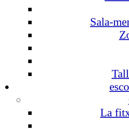
Sala-men
Z
Tall
esco
La fit