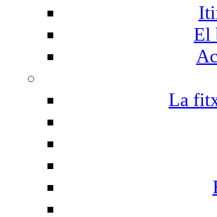
It
El 
Ac
La fit