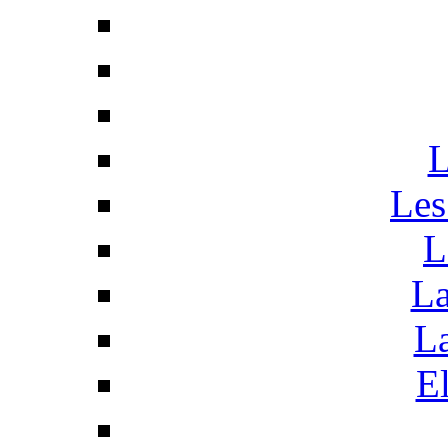
L
Les
L
La
La
El