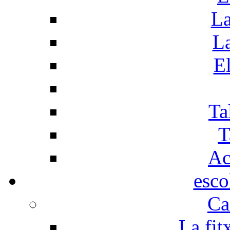
La
La
El
Ta
T
Ac
esco
Ca
La fit