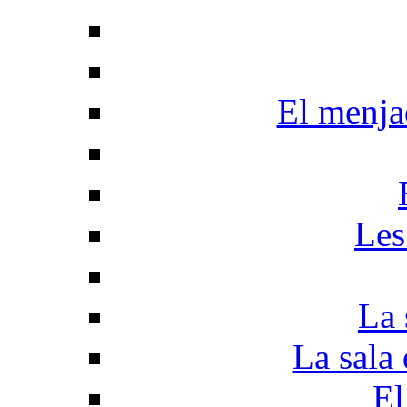
El menjad
Les
La 
La sala 
El