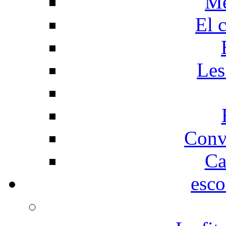
Me
El 
Les
Conv
Ca
esco