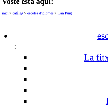
Vostè està aquí:
inici
>
catàleg
>
escoles d'idiomes
>
Can Puig
es
La fit