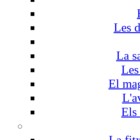
Les d
La s
Les
El mag
L'a
Els
La fit