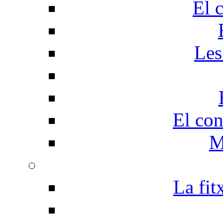
El 
Les
El con
M
La fit