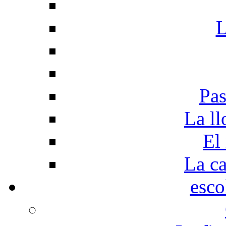
L
Pas
La ll
El
La c
esco