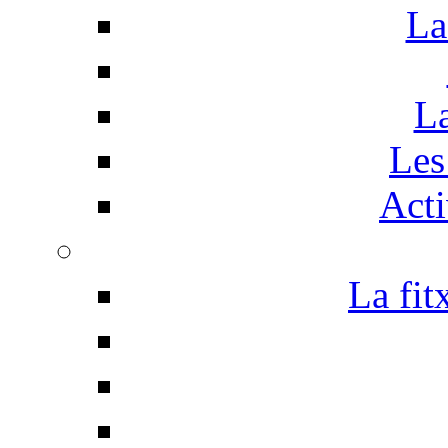
La
La
Les 
Acti
La fit