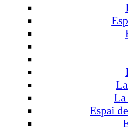
Esp
La
La 
Espai de
E