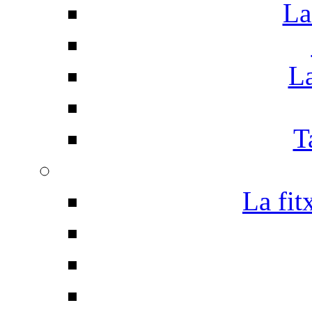
La
La
T
La fit