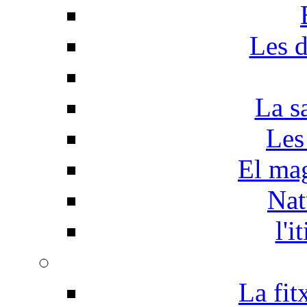
Les d
La s
Les
El mag
Nat
l'i
La fit