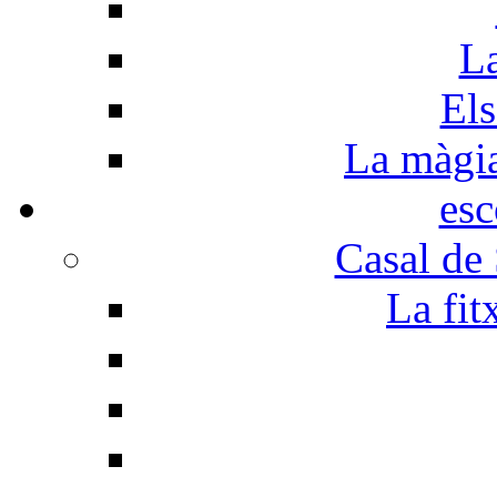
La
Els
La màgia 
esc
Casal de
La fit