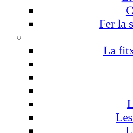
C
Fer la 
La fit
L
Les
L