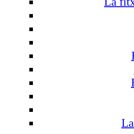
La fit
La