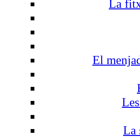
La fit
El menja
Les
La 