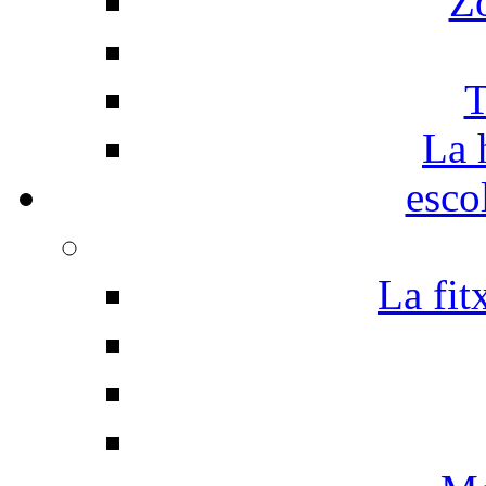
Z
T
La 
esco
La fit