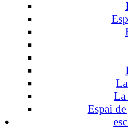
Esp
La
La 
Espai de 
esc