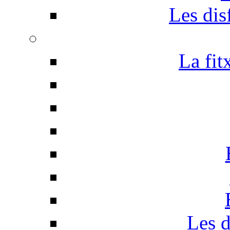
Les disf
La fit
Les d