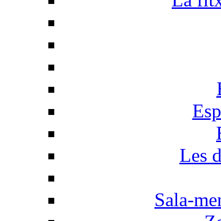
Esp
Les d
Sala-men