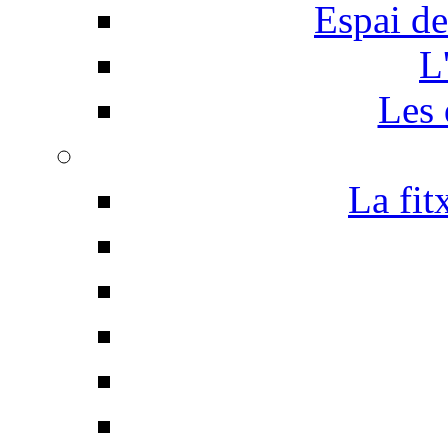
Espai de
L
Les 
La fit