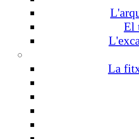
L'arq
El 
L'exc
La fit