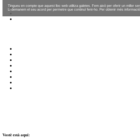
Tingueu en compte que aquest lloc web utilitza galetes. Fem això per oferir un millor ser
Li demanem el seu acord per permetre que continuï fent-ho. Per obtenir més informació
Vostè està aquí: