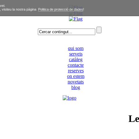
vei.
, visiteu la nostra pàgina
Politica de protecció de dades
!
qui som
serveis
catàleg
contacte
reserves
on estem
novetats
blog
Le