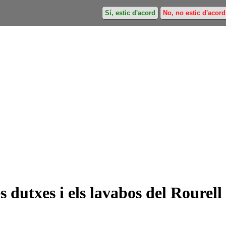
Sí, estic d'acord
No, no estic d'acord
s dutxes i els lavabos del Rourell