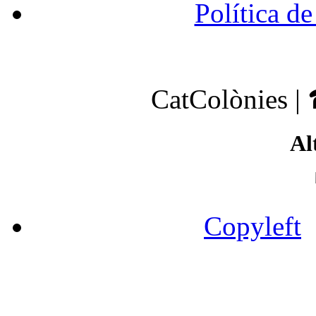
Política de
CatColònies |
Al
Copyleft