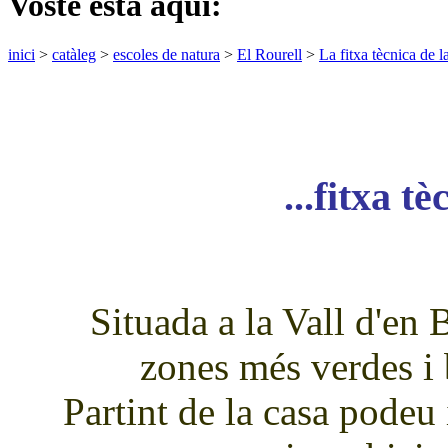
Vostè està aquí:
inici
>
catàleg
>
escoles de natura
>
El Rourell
>
La fitxa tècnica de l
...fitxa t
Situada a la Vall d'en 
zones més verdes i
Partint de la casa podeu i