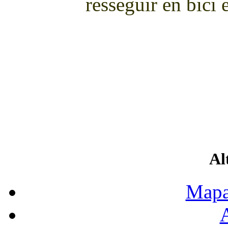
resseguir en bici e
Al
Mapa
A