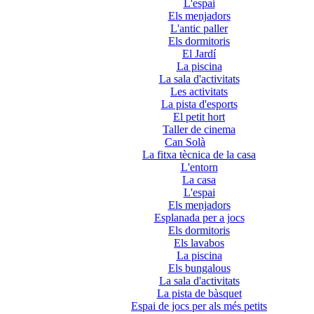
L'espai
Els menjadors
L'antic paller
Els dormitoris
El Jardí
La piscina
La sala d'activitats
Les activitats
La pista d'esports
El petit hort
Taller de cinema
Can Solà
La fitxa tècnica de la casa
L'entorn
La casa
L'espai
Els menjadors
Esplanada per a jocs
Els dormitoris
Els lavabos
La piscina
Els bungalous
La sala d'activitats
La pista de bàsquet
Espai de jocs per als més petits