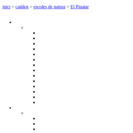
inici
>
catàleg
>
escoles de natura
>
El Pinatar