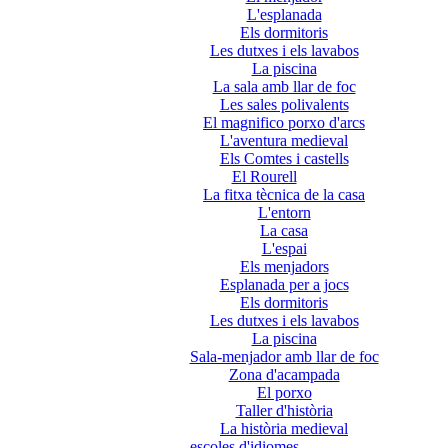
L'esplanada
Els dormitoris
Les dutxes i els lavabos
La piscina
La sala amb llar de foc
Les sales polivalents
El magnifico porxo d'arcs
L'aventura medieval
Els Comtes i castells
El Rourell
La fitxa tècnica de la casa
L'entorn
La casa
L'espai
Els menjadors
Esplanada per a jocs
Els dormitoris
Les dutxes i els lavabos
La piscina
Sala-menjador amb llar de foc
Zona d'acampada
El porxo
Taller d'història
La història medieval
escoles d'idiomes