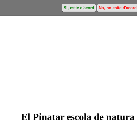
Sí, estic d'acord
No, no estic d'acord
El Pinatar escola de natura