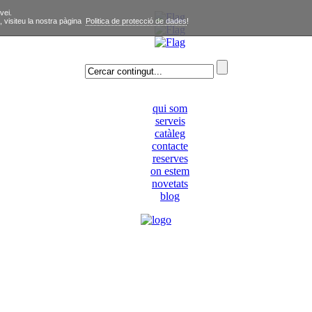
vei.
, visiteu la nostra pàgina
Politica de protecció de dades
!
qui som
serveis
catàleg
contacte
reserves
on estem
novetats
blog