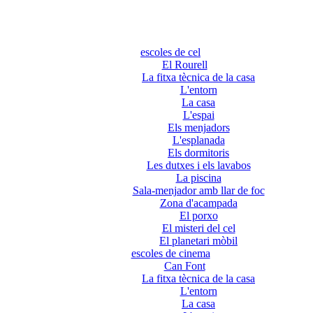
escoles de cel
El Rourell
La fitxa tècnica de la casa
L'entorn
La casa
L'espai
Els menjadors
L'esplanada
Els dormitoris
Les dutxes i els lavabos
La piscina
Sala-menjador amb llar de foc
Zona d'acampada
El porxo
El misteri del cel
El planetari mòbil
escoles de cinema
Can Font
La fitxa tècnica de la casa
L'entorn
La casa