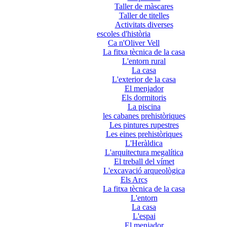
Taller de màscares
Taller de titelles
Activitats diverses
escoles d'història
Ca n'Oliver Vell
La fitxa tècnica de la casa
L'entorn rural
La casa
L'exterior de la casa
El menjador
Els dormitoris
La piscina
les cabanes prehistòriques
Les pintures rupestres
Les eines prehistòriques
L'Heràldica
L'arquitectura megalítica
El treball del vímet
L'excavació arqueològica
Els Arcs
La fitxa tècnica de la casa
L'entorn
La casa
L'espai
El menjador