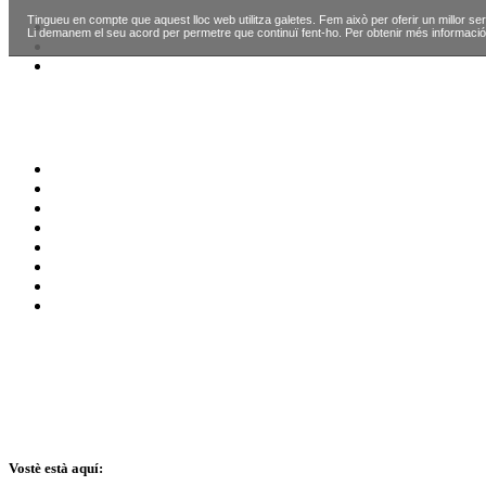
Tingueu en compte que aquest lloc web utilitza galetes. Fem això per oferir un millor ser
Li demanem el seu acord per permetre que continuï fent-ho. Per obtenir més informació
Vostè està aquí: