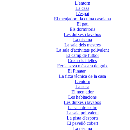
L'entorn
La casa
L'espai
El menjador i la cuina casolana
El pati
Els dormitoris
Les dutxes i lavabos
La piscina
La sala dels mestres
La sala d'activitats polivalent
El camp de futbol
Crear els titelles
Fer la seva màscara de guix
El Pinatar
La fitxa tècnica de la casa
L'entorn
La casa
El menjador
Les habitacions
Les dutxes i lavabos
La sala de teatre
La sala polivalent
La pista d'esports
El pavelló cobert
La piscina