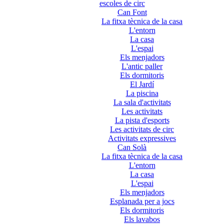
escoles de circ
Can Font
La fitxa tècnica de la casa
L'entorn
La casa
L'espai
Els menjadors
L'antic paller
Els dormitoris
El Jardí
La piscina
La sala d'activitats
Les activitats
La pista d'esports
Les activitats de circ
Activitats expressives
Can Solà
La fitxa tècnica de la casa
L'entorn
La casa
L'espai
Els menjadors
Esplanada per a jocs
Els dormitoris
Els lavabos