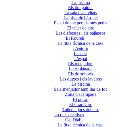
La piscina
Els bungalous
La sala d'activitats
La pista de bàsquet
Espai de joc per als més petits
El taller de circ
Les disfresses i els pallassos
El Rourell
La fitxa tècnica de la casa
L'entorn
La casa
L'espai
Els menjadors
La esplanada
Els dormitoris
Les dutxes i els lavabos
La piscina
Sala-menjador amb llar de foc
Zona d'acampada
El porxo
El Gran Circ
Tallers i jocs del circ
escoles creatives
Cal Diable
La fitxa tècnica de la casa