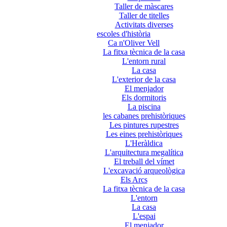
Taller de màscares
Taller de titelles
Activitats diverses
escoles d'història
Ca n'Oliver Vell
La fitxa tècnica de la casa
L'entorn rural
La casa
L'exterior de la casa
El menjador
Els dormitoris
La piscina
les cabanes prehistòriques
Les pintures rupestres
Les eines prehistòriques
L'Heràldica
L'arquitectura megalítica
El treball del vímet
L'excavació arqueològica
Els Arcs
La fitxa tècnica de la casa
L'entorn
La casa
L'espai
El menjador