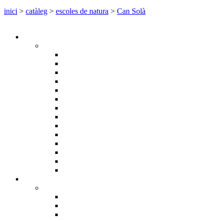
inici
>
catàleg
>
escoles de natura
>
Can Solà