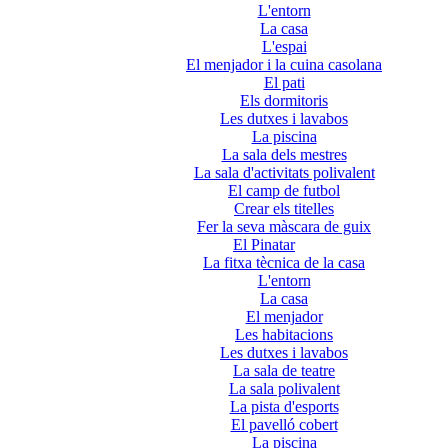
L'entorn
La casa
L'espai
El menjador i la cuina casolana
El pati
Els dormitoris
Les dutxes i lavabos
La piscina
La sala dels mestres
La sala d'activitats polivalent
El camp de futbol
Crear els titelles
Fer la seva màscara de guix
El Pinatar
La fitxa tècnica de la casa
L'entorn
La casa
El menjador
Les habitacions
Les dutxes i lavabos
La sala de teatre
La sala polivalent
La pista d'esports
El pavelló cobert
La piscina