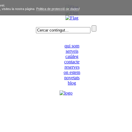
vei.
, visiteu la nostra pàgina
Politica de protecció de dades
!
qui som
serveis
catàleg
contacte
reserves
on estem
novetats
blog