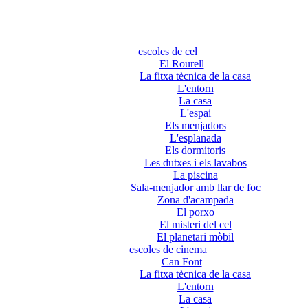
escoles de cel
El Rourell
La fitxa tècnica de la casa
L'entorn
La casa
L'espai
Els menjadors
L'esplanada
Els dormitoris
Les dutxes i els lavabos
La piscina
Sala-menjador amb llar de foc
Zona d'acampada
El porxo
El misteri del cel
El planetari mòbil
escoles de cinema
Can Font
La fitxa tècnica de la casa
L'entorn
La casa