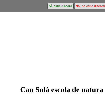
Sí, estic d'acord
No, no estic d'acord
Can Solà escola de natura