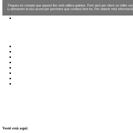
Tingueu en compte que aquest lloc web utilitza galetes. Fem això per oferir un millor ser
Li demanem el seu acord per permetre que continuï fent-ho. Per obtenir més informació
Vostè està aquí: