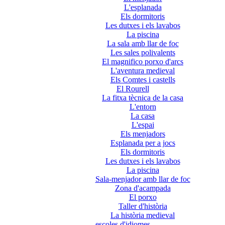
L'esplanada
Els dormitoris
Les dutxes i els lavabos
La piscina
La sala amb llar de foc
Les sales polivalents
El magnifico porxo d'arcs
L'aventura medieval
Els Comtes i castells
El Rourell
La fitxa tècnica de la casa
L'entorn
La casa
L'espai
Els menjadors
Esplanada per a jocs
Els dormitoris
Les dutxes i els lavabos
La piscina
Sala-menjador amb llar de foc
Zona d'acampada
El porxo
Taller d'història
La història medieval
escoles d'idiomes