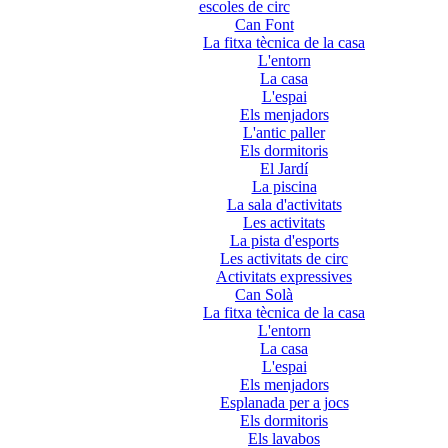
escoles de circ
Can Font
La fitxa tècnica de la casa
L'entorn
La casa
L'espai
Els menjadors
L'antic paller
Els dormitoris
El Jardí
La piscina
La sala d'activitats
Les activitats
La pista d'esports
Les activitats de circ
Activitats expressives
Can Solà
La fitxa tècnica de la casa
L'entorn
La casa
L'espai
Els menjadors
Esplanada per a jocs
Els dormitoris
Els lavabos