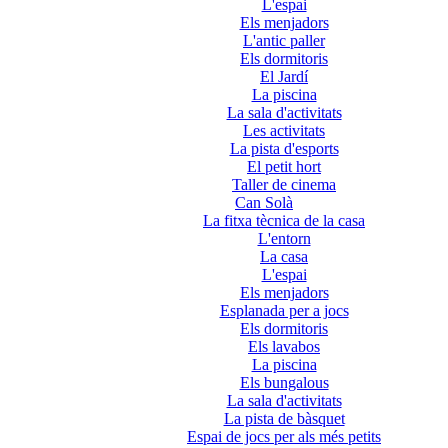
L'espai
Els menjadors
L'antic paller
Els dormitoris
El Jardí
La piscina
La sala d'activitats
Les activitats
La pista d'esports
El petit hort
Taller de cinema
Can Solà
La fitxa tècnica de la casa
L'entorn
La casa
L'espai
Els menjadors
Esplanada per a jocs
Els dormitoris
Els lavabos
La piscina
Els bungalous
La sala d'activitats
La pista de bàsquet
Espai de jocs per als més petits