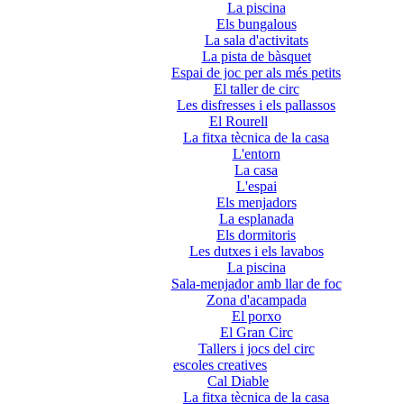
La piscina
Els bungalous
La sala d'activitats
La pista de bàsquet
Espai de joc per als més petits
El taller de circ
Les disfresses i els pallassos
El Rourell
La fitxa tècnica de la casa
L'entorn
La casa
L'espai
Els menjadors
La esplanada
Els dormitoris
Les dutxes i els lavabos
La piscina
Sala-menjador amb llar de foc
Zona d'acampada
El porxo
El Gran Circ
Tallers i jocs del circ
escoles creatives
Cal Diable
La fitxa tècnica de la casa