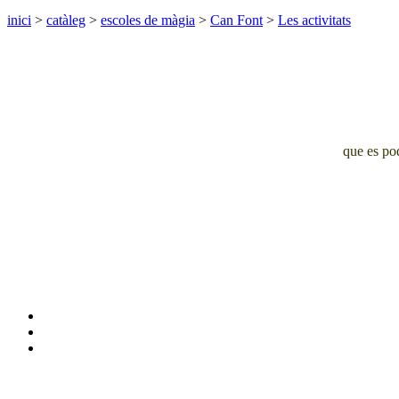
inici
>
catàleg
>
escoles de màgia
>
Can Font
>
Les activitats
que es pod