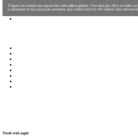
Tingueu en compte que aquest lloc web utilitza galetes. Fem això per oferir un millor ser
Li demanem el seu acord per permetre que continuï fent-ho. Per obtenir més informació
Vostè està aquí: