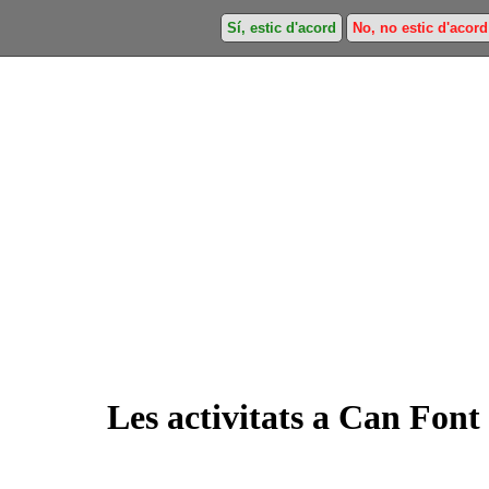
Sí, estic d'acord
No, no estic d'acord
Les activitats a Can Font