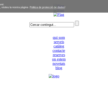
vei.
, visiteu la nostra pàgina
Politica de protecció de dades
!
qui som
serveis
catàleg
contacte
reserves
on estem
novetats
blog