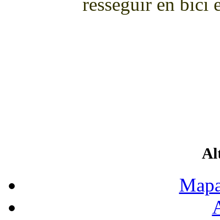
resseguir en bici e
Al
Mapa
A