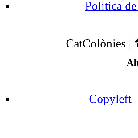
Política de
CatColònies |
Al
Copyleft