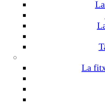
La
La
T
La fit