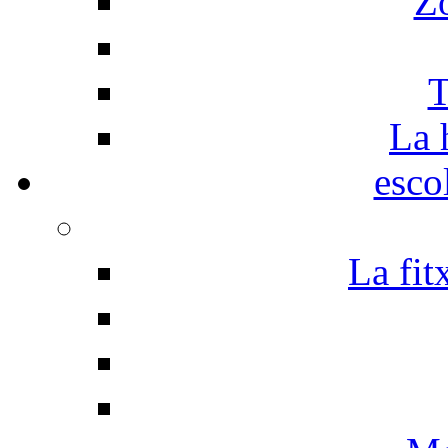
Z
T
La 
esco
La fit