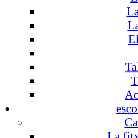
La
La
El
Ta
T
Ac
esco
Ca
La fit