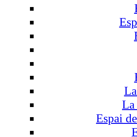
Esp
La
La 
Espai de
E