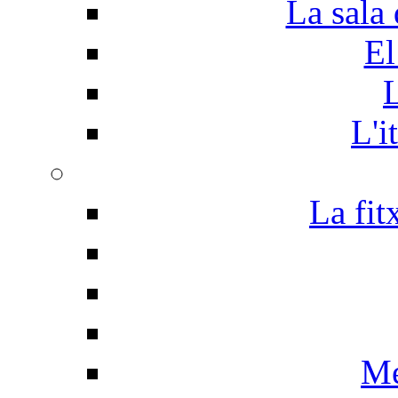
La sala 
El
L
L'i
La fit
Me