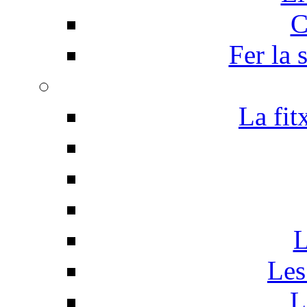
C
Fer la 
La fit
L
Les
L