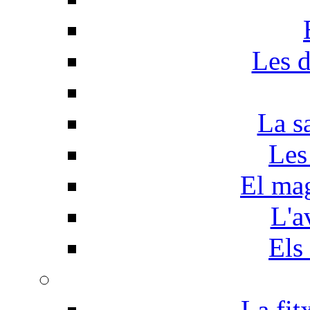
Les d
La s
Les
El mag
L'a
Els
La fit