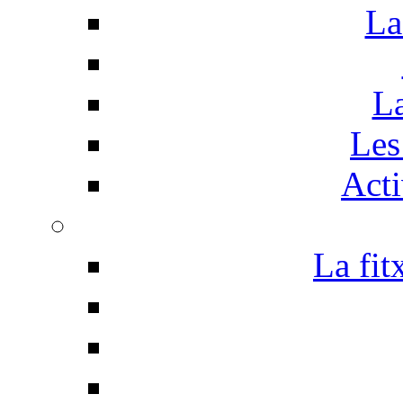
La
La
Les 
Acti
La fit