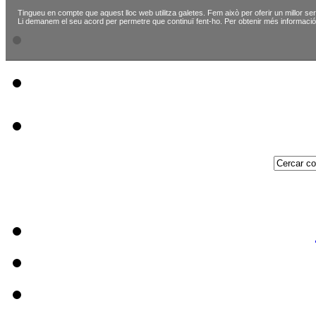
Tingueu en compte que aquest lloc web utilitza galetes. Fem això per oferir un millor ser
Li demanem el seu acord per permetre que continuï fent-ho. Per obtenir més informació