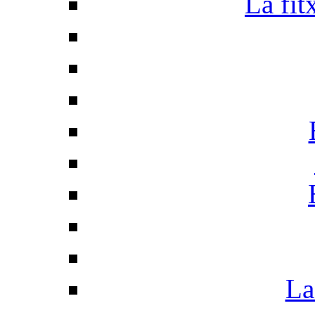
La fit
La