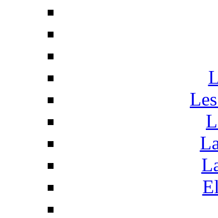
L
Les
L
La
La
El