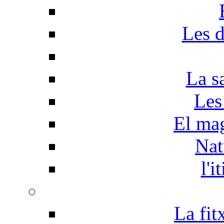
Les d
La s
Les
El mag
Nat
l'i
La fit