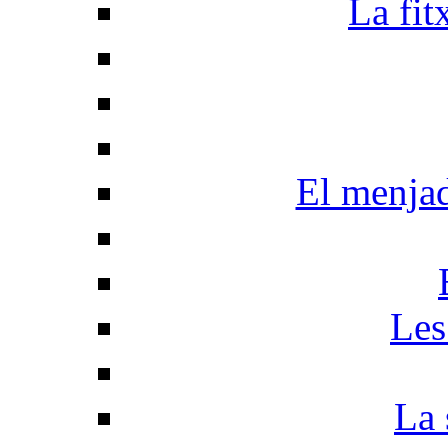
La fit
El menja
Les
La 