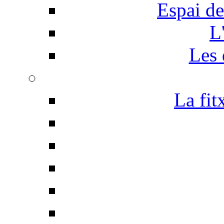
Espai de
L
Les 
La fit