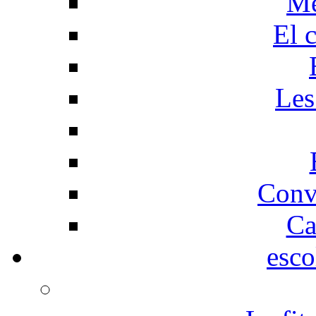
Me
El 
Les
Conv
Ca
esco