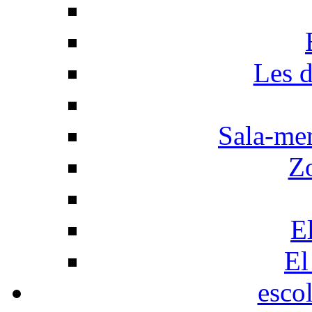
Les d
Sala-men
Z
El
El
esco