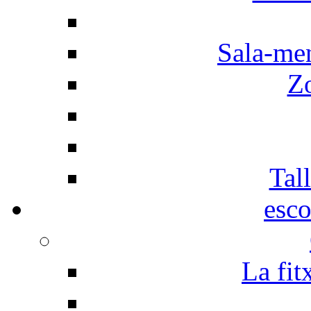
Sala-men
Z
Tall
esco
La fit