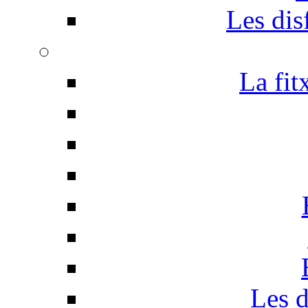
Les disf
La fit
Les d