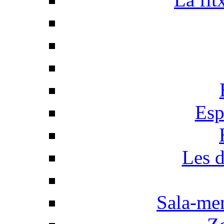
Esp
Les d
Sala-men