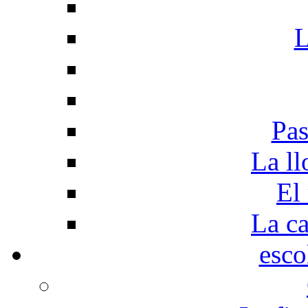
L
Pas
La ll
El
La c
esco