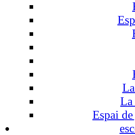
Esp
La
La 
Espai de 
esc