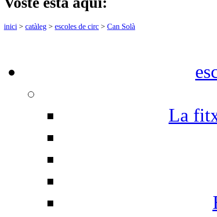
Vostè està aquí:
inici
>
catàleg
>
escoles de circ
>
Can Solà
es
La fit