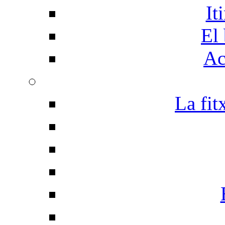
It
El 
Ac
La fit