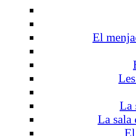
El menjad
Les
La 
La sala 
El