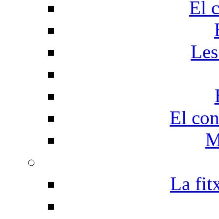
El 
Les
El con
M
La fit