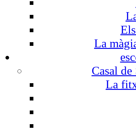
La
Els
La màgia 
esc
Casal de
La fit