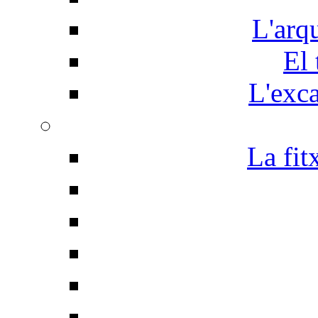
L'arq
El 
L'exc
La fit