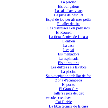
La piscina
Els bungalous
La sala d'activitats
La pista de bàsquet
Espai de joc per als més petits
El taller de circ
Les disfresses i els pallassos
El Rourell
La fitxa tècnica de la casa
L'entorn
La casa
L'espai
Els menjadors
La esplanada
Els dormitoris
Les dutxes i els lavabos
La piscina
Sala-menjador amb llar de foc
Zona d'acampada
El porxo
El Gran Circ
Tallers i jocs del circ
escoles creatives
Cal Diable
La fitxa tècnica de la casa