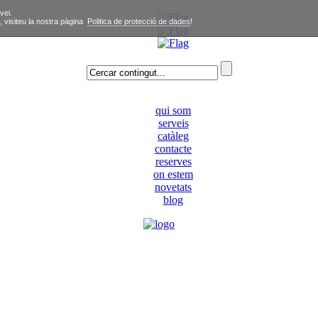
vei.
, visiteu la nostra pàgina
Politica de protecció de dades
!
qui som
serveis
catàleg
contacte
reserves
on estem
novetats
blog