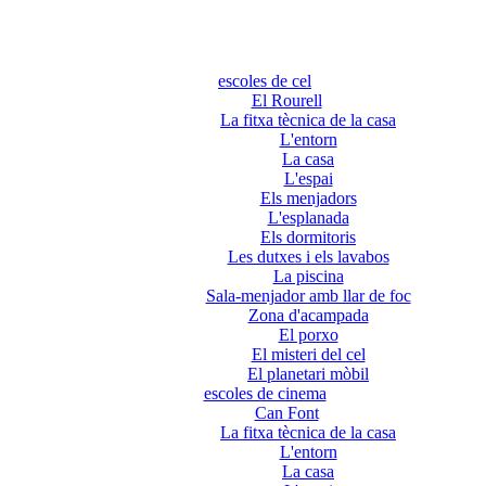
escoles de cel
El Rourell
La fitxa tècnica de la casa
L'entorn
La casa
L'espai
Els menjadors
L'esplanada
Els dormitoris
Les dutxes i els lavabos
La piscina
Sala-menjador amb llar de foc
Zona d'acampada
El porxo
El misteri del cel
El planetari mòbil
escoles de cinema
Can Font
La fitxa tècnica de la casa
L'entorn
La casa