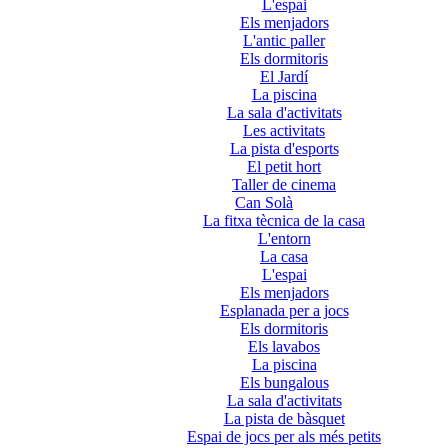
L'espai
Els menjadors
L'antic paller
Els dormitoris
El Jardí
La piscina
La sala d'activitats
Les activitats
La pista d'esports
El petit hort
Taller de cinema
Can Solà
La fitxa tècnica de la casa
L'entorn
La casa
L'espai
Els menjadors
Esplanada per a jocs
Els dormitoris
Els lavabos
La piscina
Els bungalous
La sala d'activitats
La pista de bàsquet
Espai de jocs per als més petits