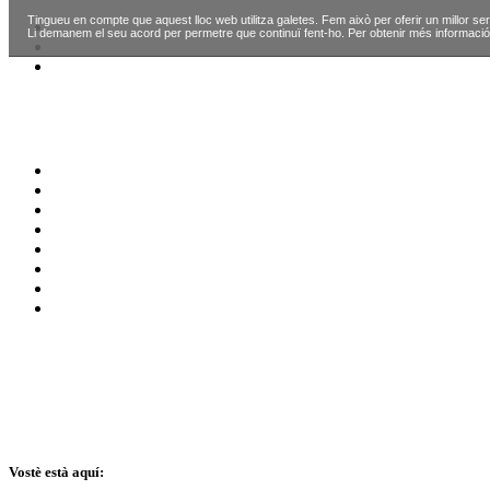
Tingueu en compte que aquest lloc web utilitza galetes. Fem això per oferir un millor ser
Li demanem el seu acord per permetre que continuï fent-ho. Per obtenir més informació
Vostè està aquí: