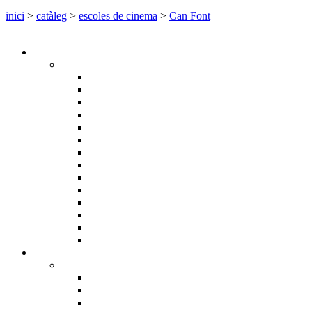
inici
>
catàleg
>
escoles de cinema
>
Can Font