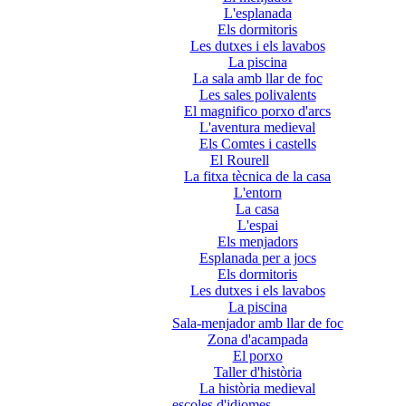
L'esplanada
Els dormitoris
Les dutxes i els lavabos
La piscina
La sala amb llar de foc
Les sales polivalents
El magnifico porxo d'arcs
L'aventura medieval
Els Comtes i castells
El Rourell
La fitxa tècnica de la casa
L'entorn
La casa
L'espai
Els menjadors
Esplanada per a jocs
Els dormitoris
Les dutxes i els lavabos
La piscina
Sala-menjador amb llar de foc
Zona d'acampada
El porxo
Taller d'història
La història medieval
escoles d'idiomes