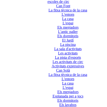
escoles de circ
Can Font
La fitxa tècnica de la casa
L'entorn
La casa
L'espai
Els menjadors
L'antic paller
Els dormitoris
El Jardí
La piscina
La sala d'activitats
Les activitats
La pista d'esports
Les activitats de circ
Activitats expressives
Can Solà
La fitxa tècnica de la casa
L'entorn
La casa
L'espai
Els menjadors
Esplanada per a jocs
Els dormitoris
Els lavabos