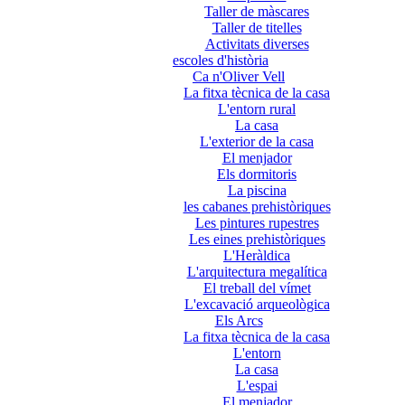
Taller de màscares
Taller de titelles
Activitats diverses
escoles d'història
Ca n'Oliver Vell
La fitxa tècnica de la casa
L'entorn rural
La casa
L'exterior de la casa
El menjador
Els dormitoris
La piscina
les cabanes prehistòriques
Les pintures rupestres
Les eines prehistòriques
L'Heràldica
L'arquitectura megalítica
El treball del vímet
L'excavació arqueològica
Els Arcs
La fitxa tècnica de la casa
L'entorn
La casa
L'espai
El menjador