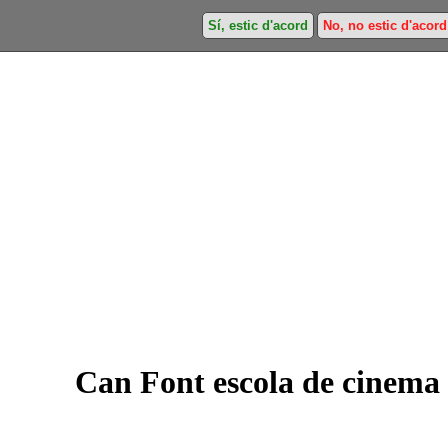
Sí, estic d'acord
No, no estic d'acord
Can Font escola de cinema