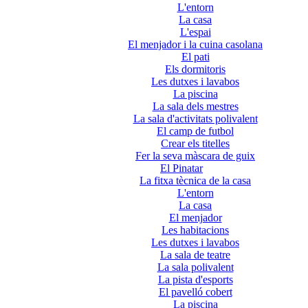
L'entorn
La casa
L'espai
El menjador i la cuina casolana
El pati
Els dormitoris
Les dutxes i lavabos
La piscina
La sala dels mestres
La sala d'activitats polivalent
El camp de futbol
Crear els titelles
Fer la seva màscara de guix
El Pinatar
La fitxa tècnica de la casa
L'entorn
La casa
El menjador
Les habitacions
Les dutxes i lavabos
La sala de teatre
La sala polivalent
La pista d'esports
El pavelló cobert
La piscina