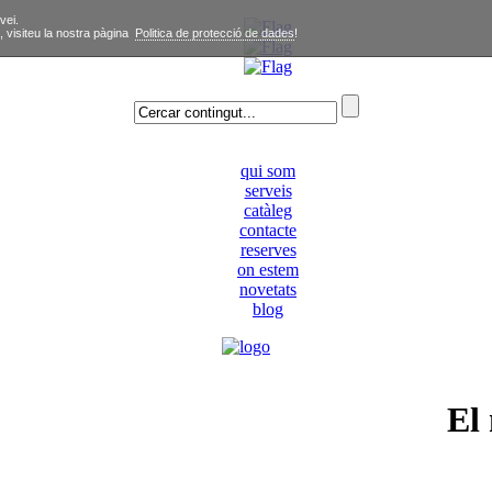
vei.
, visiteu la nostra pàgina
Politica de protecció de dades
!
qui som
serveis
catàleg
contacte
reserves
on estem
novetats
blog
El