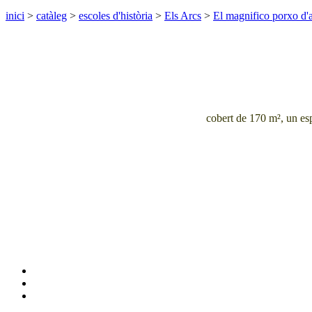
inici
>
catàleg
>
escoles d'història
>
Els Arcs
>
El magnifico porxo d'
cobert de 170
m²
, un es