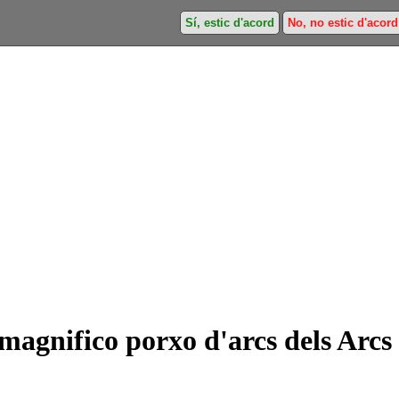
Sí, estic d'acord
No, no estic d'acord
 magnifico porxo d'arcs dels Arcs