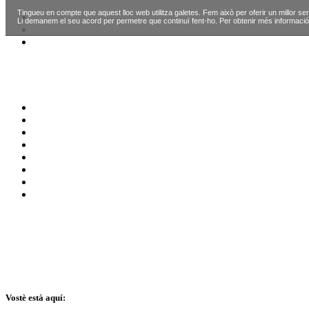
Tingueu en compte que aquest lloc web utilitza galetes. Fem això per oferir un millor ser
Li demanem el seu acord per permetre que continuï fent-ho. Per obtenir més informació
Vostè està aquí: