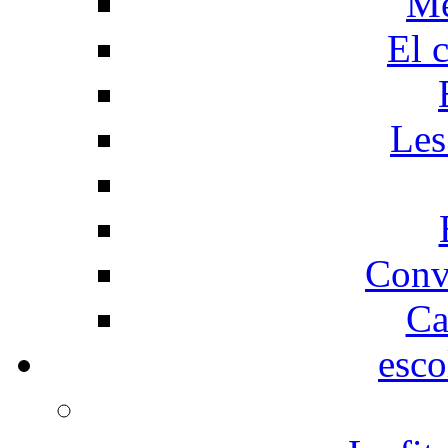
Me
El 
Les
Conv
Ca
esco