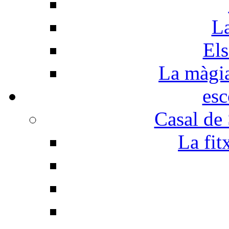
La
Els
La màgia 
esc
Casal de
La fit