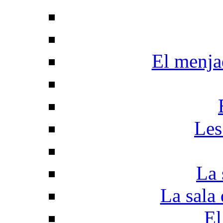
El menjad
Les
La 
La sala 
El