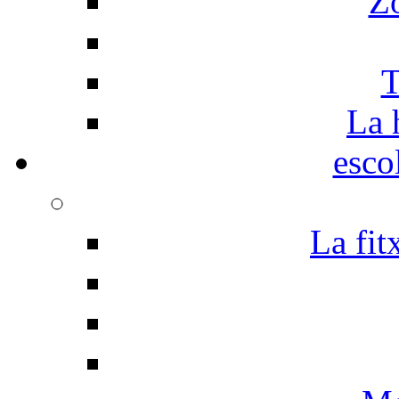
Z
T
La 
esco
La fit