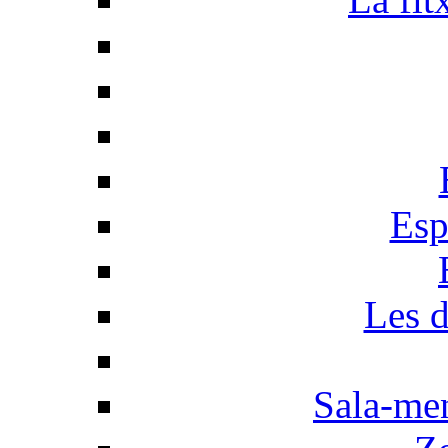
Esp
Les d
Sala-men