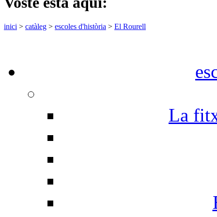
Vostè està aquí:
inici
>
catàleg
>
escoles d'història
>
El Rourell
es
La fit