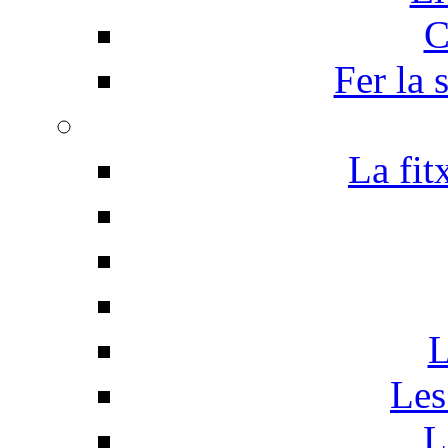
C
Fer la 
La fit
L
Les
L