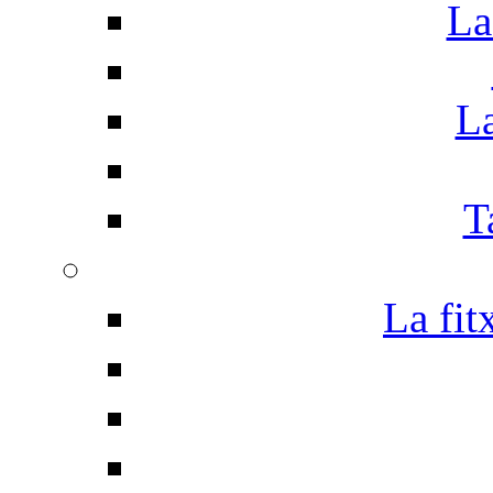
La
La
T
La fit