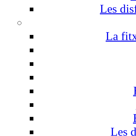
Les disf
La fit
Les d