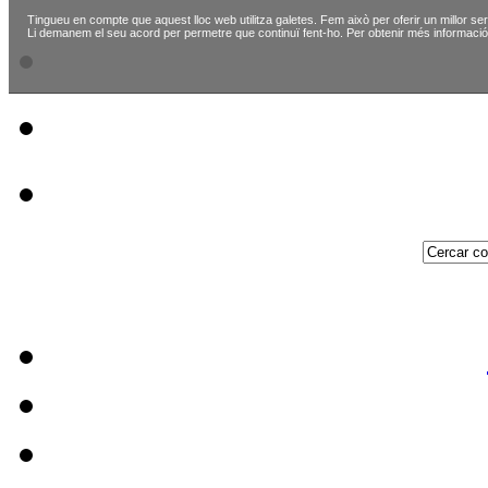
Tingueu en compte que aquest lloc web utilitza galetes. Fem això per oferir un millor ser
Li demanem el seu acord per permetre que continuï fent-ho. Per obtenir més informació