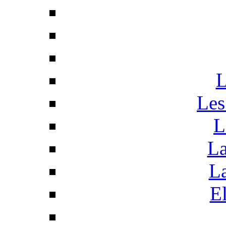
L
Les
L
La
La
El