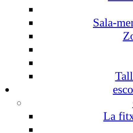
Sala-men
Z
Tall
esco
La fit