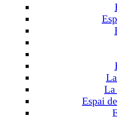
Esp
La
La 
Espai de
E