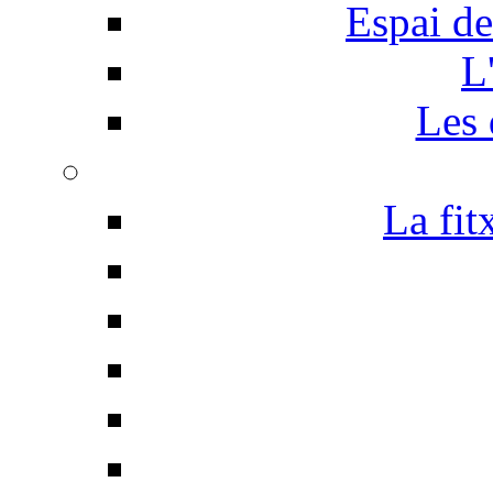
Espai de
L
Les 
La fit