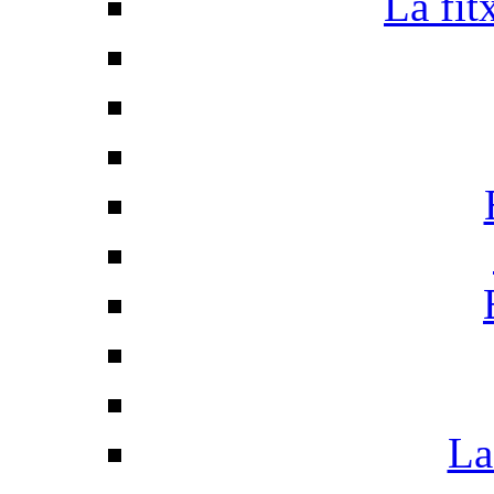
La fit
La