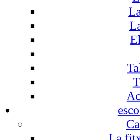
La
La
El
Ta
T
Ac
esco
Ca
La fit