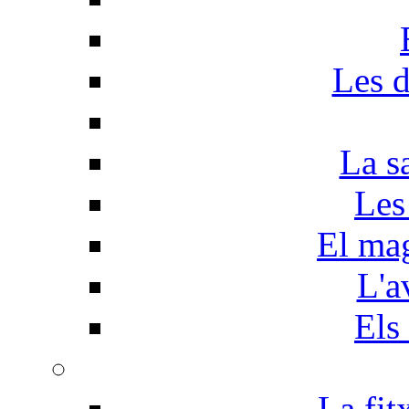
Les d
La s
Les
El mag
L'a
Els
La fit