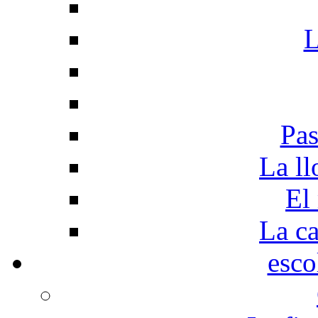
L
Pas
La ll
El
La c
esco