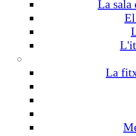
La sala 
El
L
L'i
La fit
Me