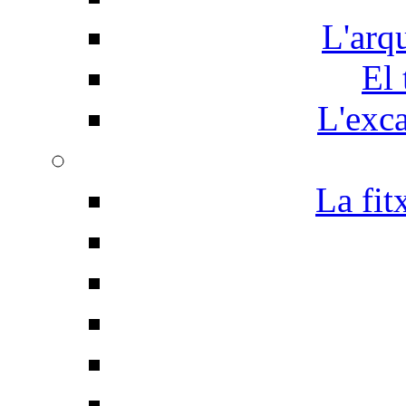
L'arq
El 
L'exc
La fit