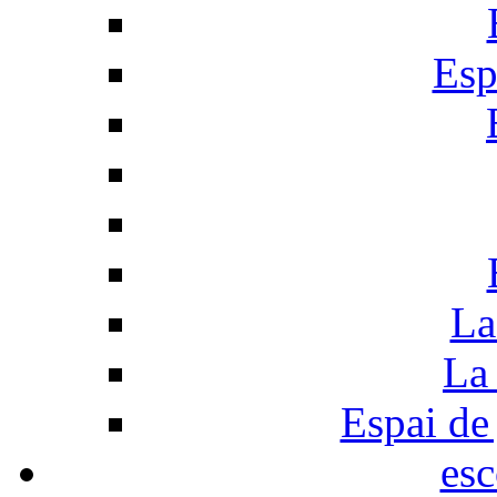
Esp
La
La 
Espai de 
esc