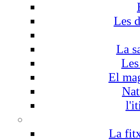
Les d
La s
Les
El mag
Nat
l'i
La fit