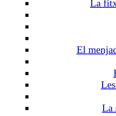
La fit
El menja
Les
La 