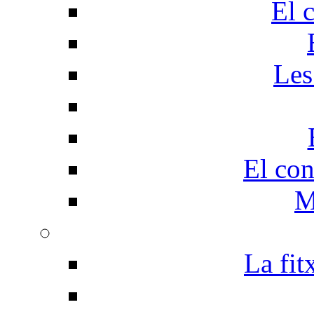
El 
Les
El con
M
La fit