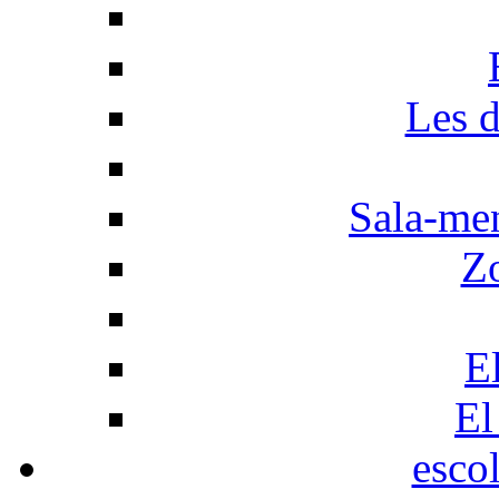
Les d
Sala-men
Z
El
El
esco