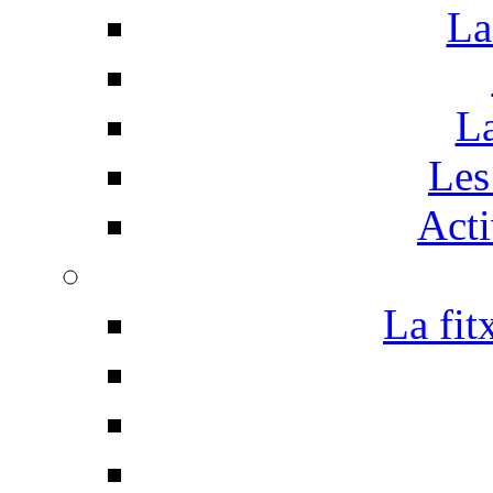
La
La
Les 
Acti
La fit