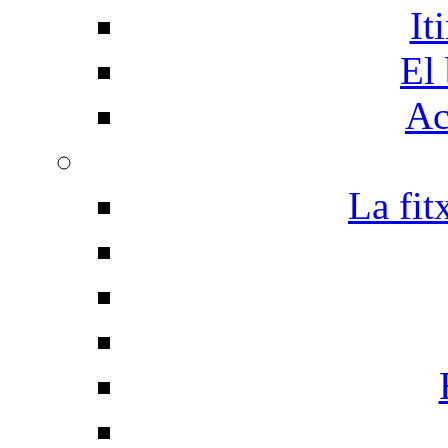
It
El 
Ac
La fit