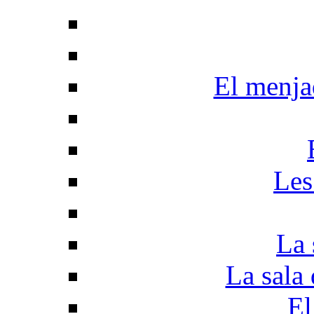
El menjad
Les
La 
La sala 
El