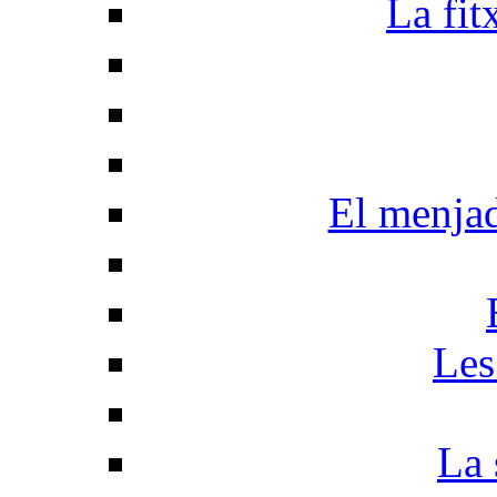
La fit
El menja
Les
La 