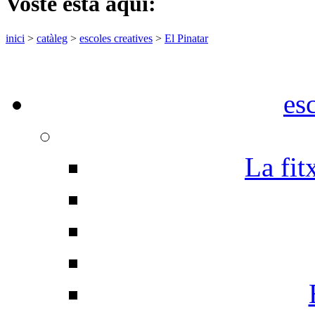
Vostè està aquí:
inici
>
catàleg
>
escoles creatives
>
El Pinatar
es
La fit