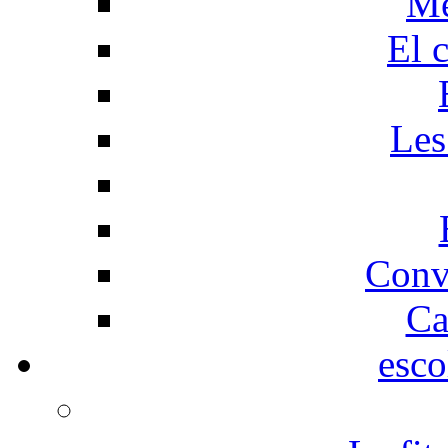
Me
El 
Les
Conv
Ca
esco