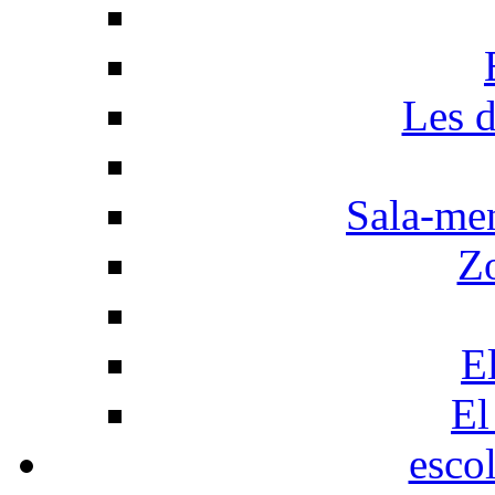
Les d
Sala-men
Z
El
El
esco