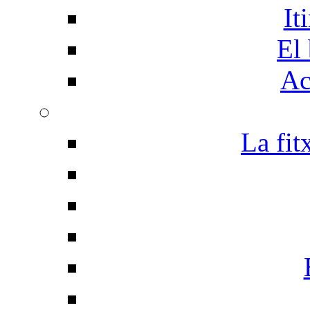
It
El 
Ac
La fit