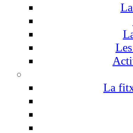
La
La
Les 
Acti
La fit