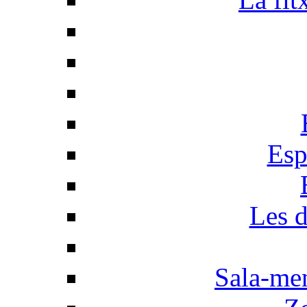
Esp
Les d
Sala-men