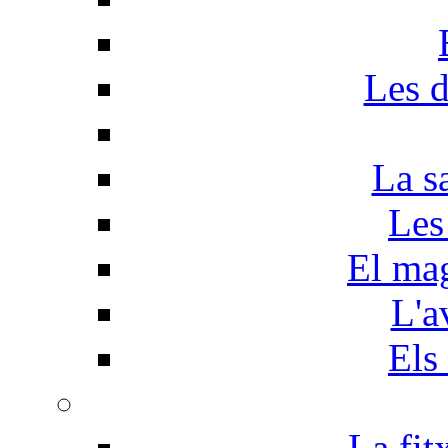
Les d
La s
Les
El mag
L'a
Els
La fit