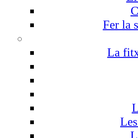
C
Fer la 
La fit
L
Les
L