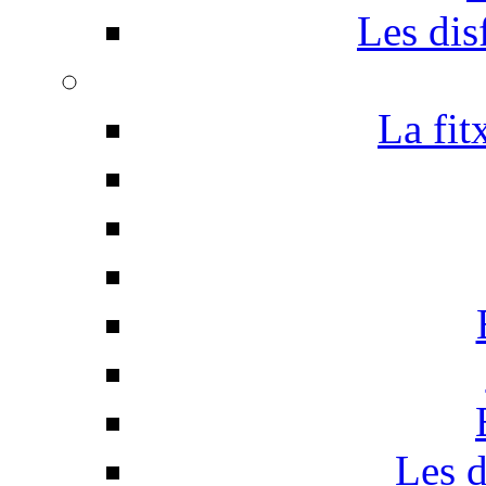
Les disf
La fit
Les d