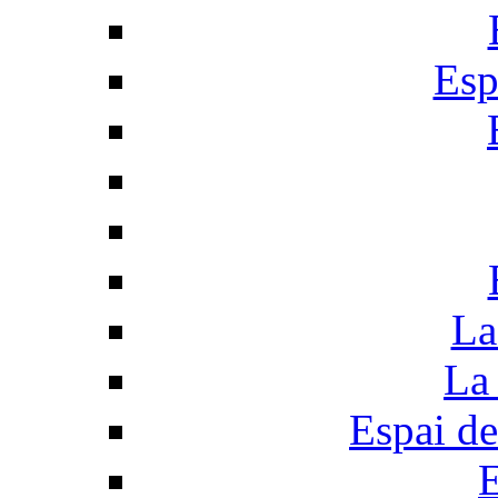
Esp
La
La 
Espai de
E