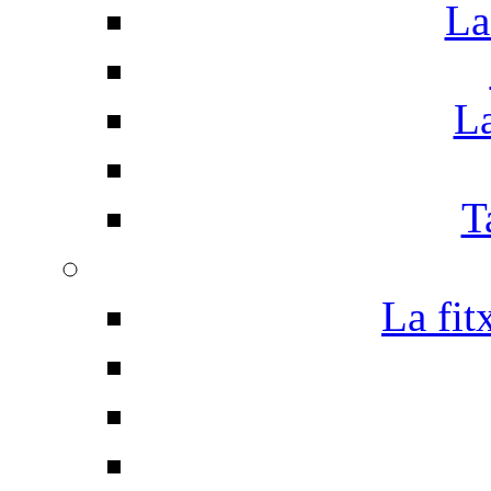
La
La
T
La fit