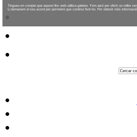
Tingueu en compte que aquest lloc web utilitza galetes. Fem això per oferir un millor ser
Li demanem el seu acord per permetre que continuï fent-ho. Per obtenir més informació