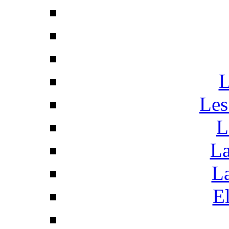
L
Les
L
La
La
El