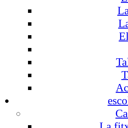
La
La
El
Ta
T
Ac
esco
Ca
La fit