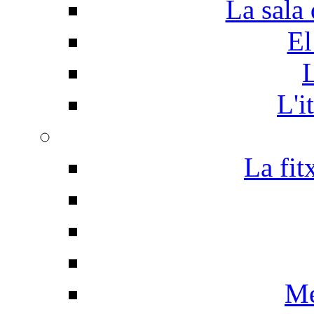
La sala 
El
L
L'i
La fit
Me