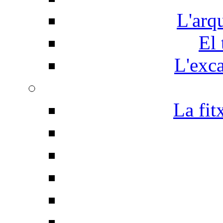
L'arq
El 
L'exc
La fit