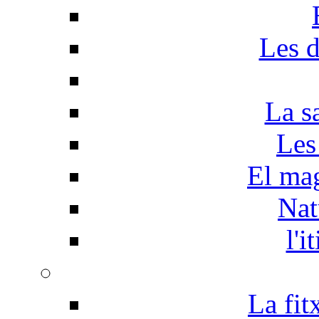
Les d
La s
Les
El mag
Nat
l'i
La fit