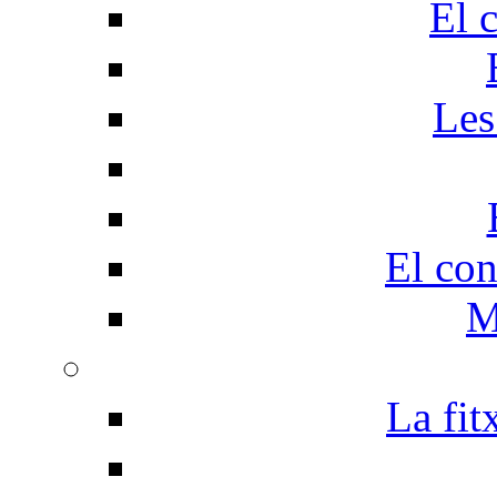
El 
Les
El con
M
La fit