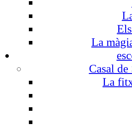
La
Els
La màgia 
esc
Casal de
La fit