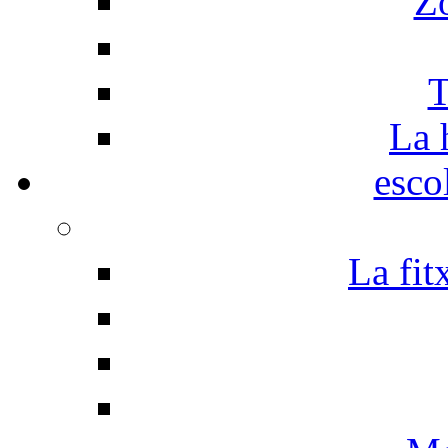
Z
T
La 
esco
La fit