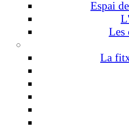
Espai de
L
Les 
La fit