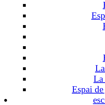
Esp
La
La 
Espai de 
esc