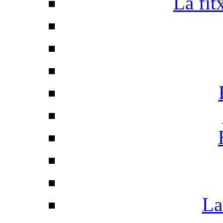
La fit
La