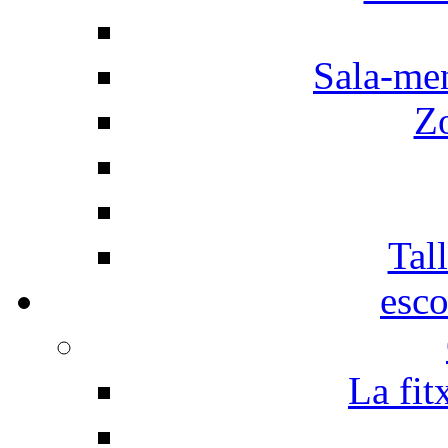
Sala-men
Z
Tall
esco
La fit