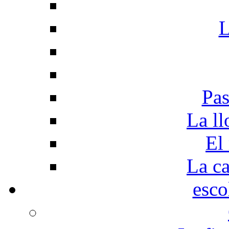
L
Pas
La ll
El
La c
esco