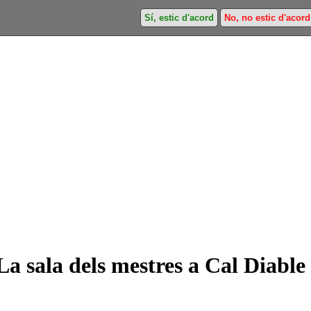
Sí, estic d'acord
No, no estic d'acord
La sala dels mestres a Cal Diable