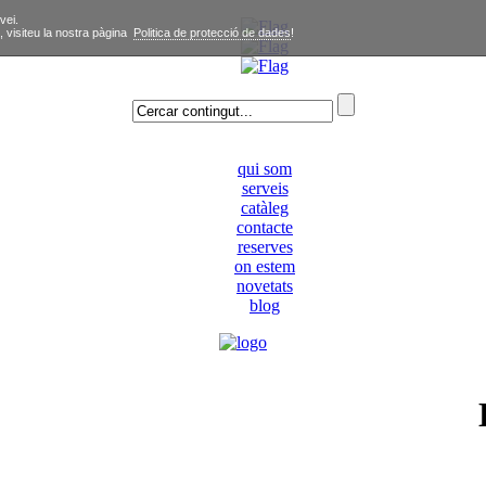
vei.
, visiteu la nostra pàgina
Politica de protecció de dades
!
qui som
serveis
catàleg
contacte
reserves
on estem
novetats
blog