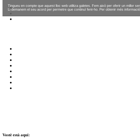
Tingueu en compte que aquest lloc web utilitza galetes. Fem això per oferir un millor ser
Li demanem el seu acord per permetre que continuï fent-ho. Per obtenir més informació
Vostè està aquí: