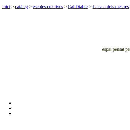
inici
>
catàleg
>
escoles creatives
>
Cal Diable
>
La sala dels mestres
espai pensat pe