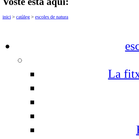
Vostè està aquí:
inici
>
catàleg
>
escoles de natura
es
La fit