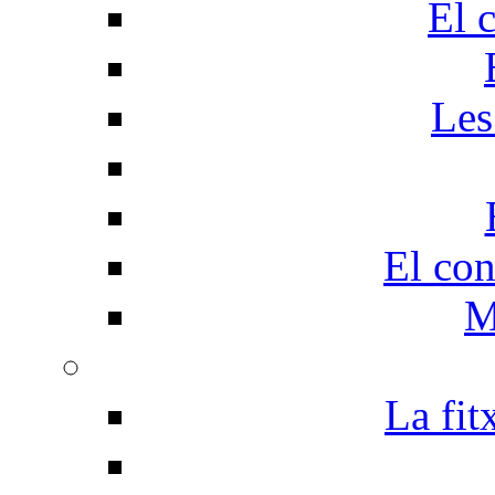
El 
Les
El con
M
La fit