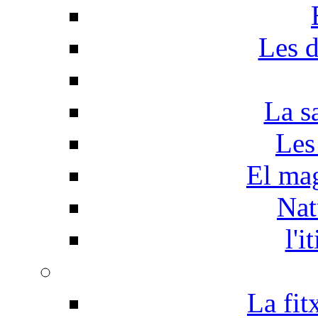
Les d
La s
Les
El mag
Nat
l'i
La fit