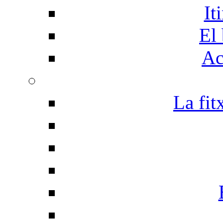
It
El 
Ac
La fit