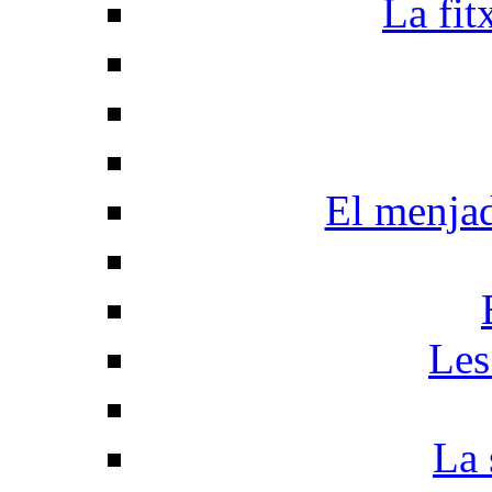
La fit
El menja
Les
La 