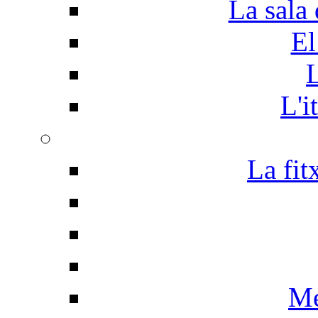
La sala 
El
L
L'i
La fit
Me