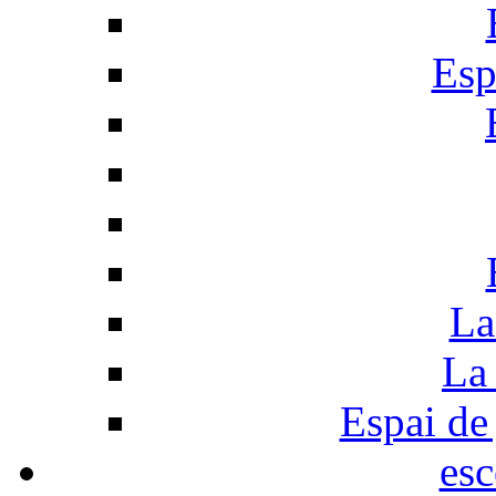
Esp
La
La 
Espai de 
esc