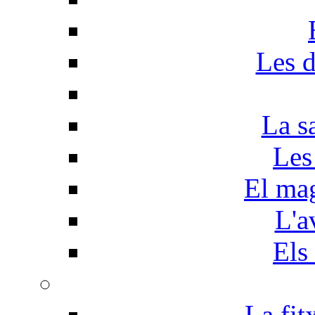
Les d
La s
Les
El mag
L'a
Els
La fit