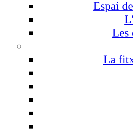
Espai de
L
Les 
La fit