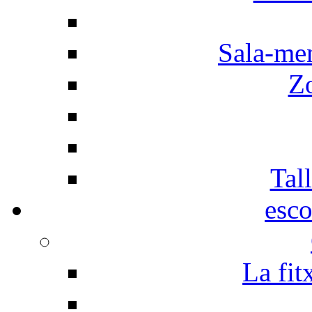
Sala-men
Z
Tall
esco
La fit