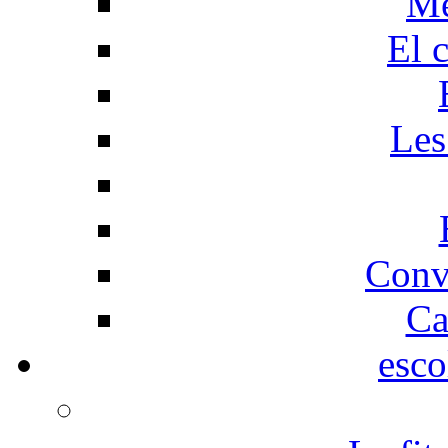
Me
El 
Les
Conv
Ca
esco