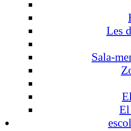
Les d
Sala-men
Z
El
El
esco