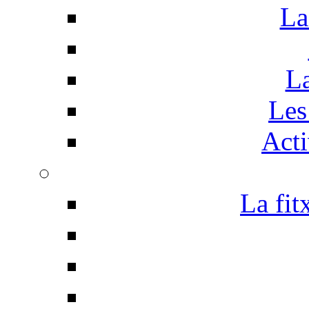
La
La
Les 
Acti
La fit