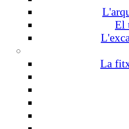
L'arq
El 
L'exc
La fit