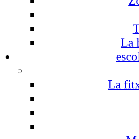
Z
T
La 
esco
La fit