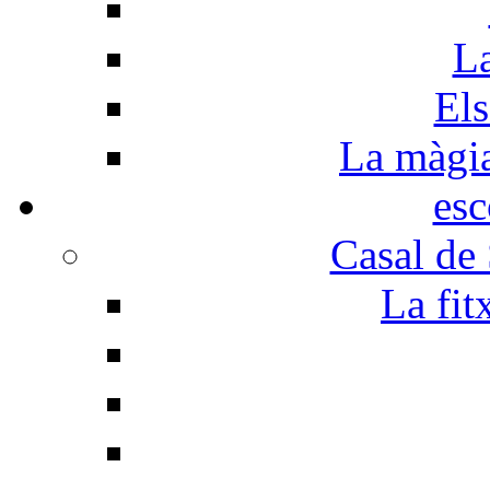
La
Els
La màgia 
esc
Casal de
La fit