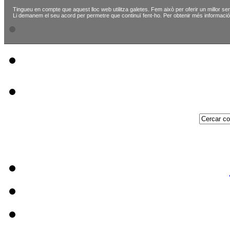
Tingueu en compte que aquest lloc web utilitza galetes. Fem això per oferir un millor ser
Li demanem el seu acord per permetre que continuï fent-ho. Per obtenir més informació