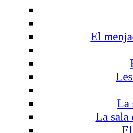
El menjad
Les
La 
La sala 
El