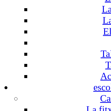
La
La
El
Ta
T
Ac
esco
Ca
La fit