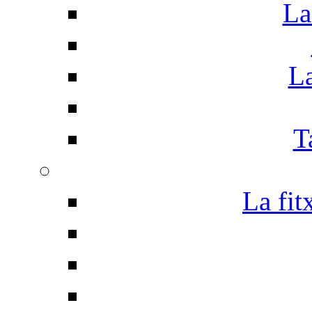
La
La
T
La fit