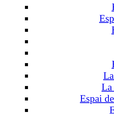
Esp
La
La 
Espai de
E