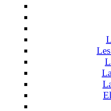
L
Les
L
La
La
El