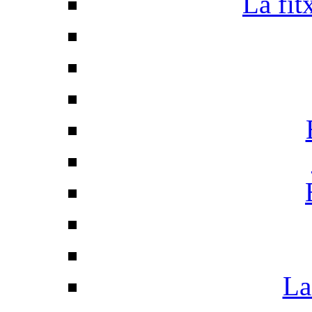
La fit
La