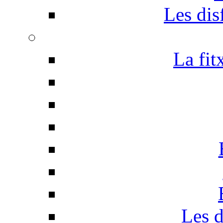
Les disf
La fit
Les d