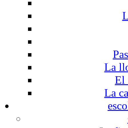
L
Pas
La ll
El
La c
esco