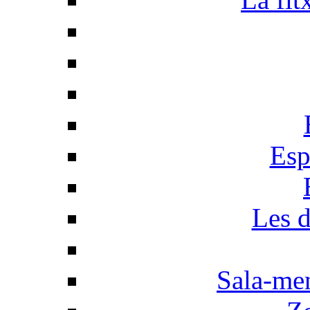
Esp
Les d
Sala-men