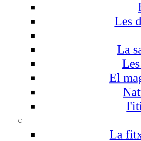
Les d
La s
Les
El mag
Nat
l'i
La fit