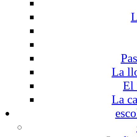
L
Pas
La ll
El
La c
esco