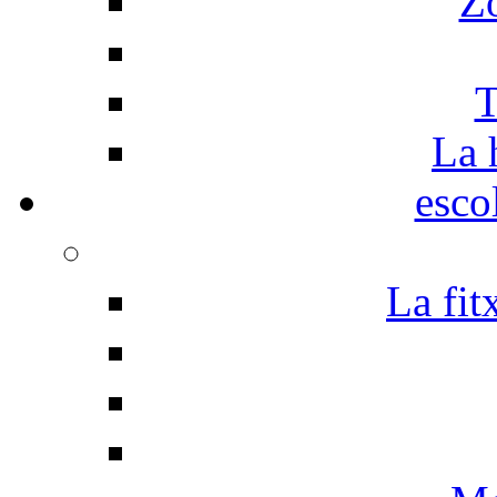
Z
T
La 
esco
La fit