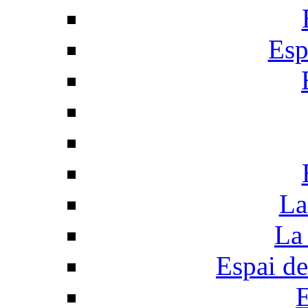
Esp
La
La 
Espai de
E