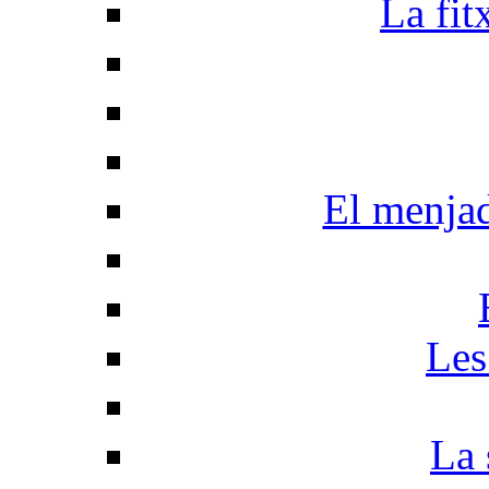
La fit
El menja
Les
La 