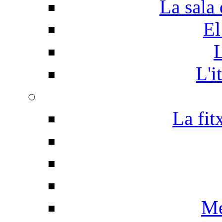
La sala 
El
L
L'i
La fit
Me