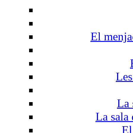
El menjad
Les
La 
La sala 
El