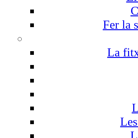
C
Fer la 
La fit
L
Les
L