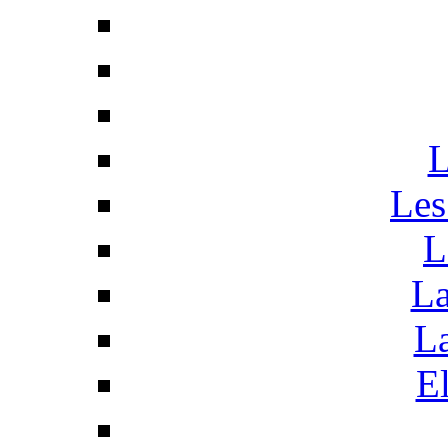
L
Les
L
La
La
El