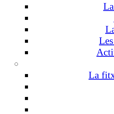
La
La
Les 
Acti
La fit