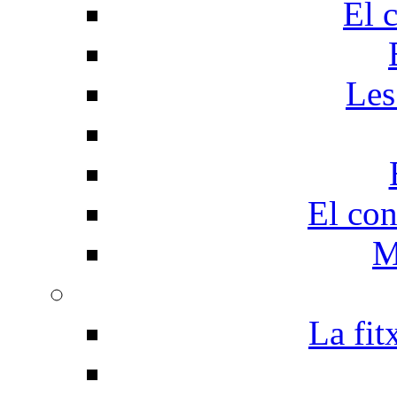
El 
Les
El con
M
La fit