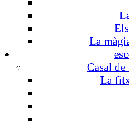
La
Els
La màgia 
esc
Casal de
La fit