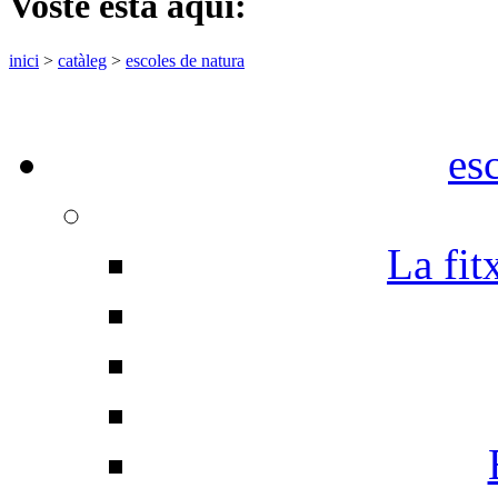
Vostè està aquí:
inici
>
catàleg
>
escoles de natura
es
La fit