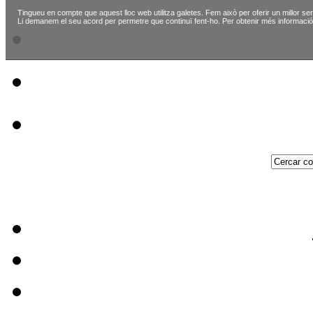
Tingueu en compte que aquest lloc web utilitza galetes. Fem això per oferir un millor ser
Li demanem el seu acord per permetre que continuï fent-ho. Per obtenir més informació