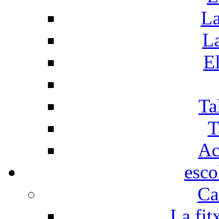
La
La
El
Ta
T
Ac
esco
Ca
La fit