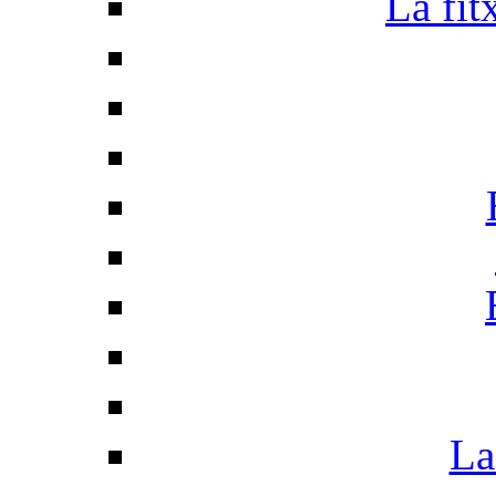
La fit
La