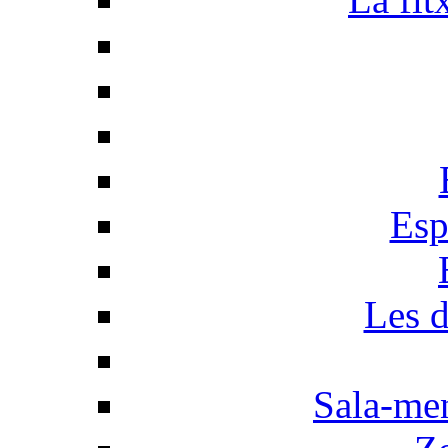
Esp
Les d
Sala-men