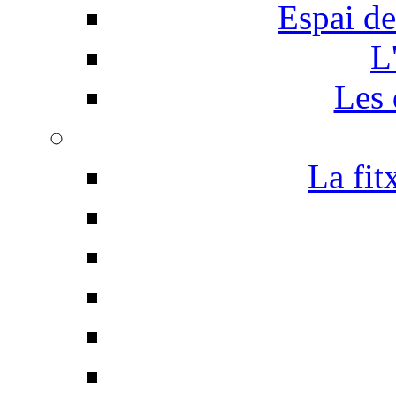
Espai de
L
Les 
La fit