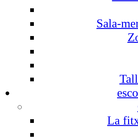
Sala-men
Z
Tall
esco
La fit