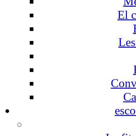
Me
El 
Les
Conv
Ca
esco