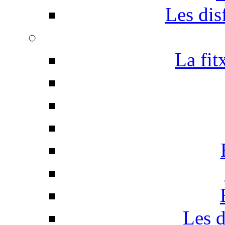
Les disf
La fit
Les d