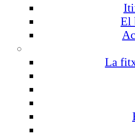
It
El 
Ac
La fit