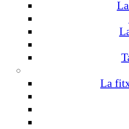
La
La
T
La fit