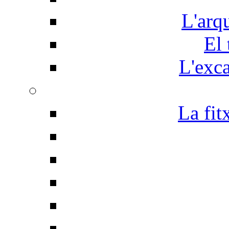
L'arq
El 
L'exc
La fit