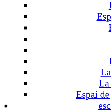
Esp
La
La 
Espai de 
esc