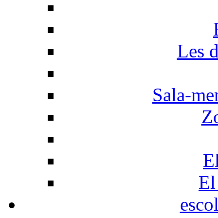
Les d
Sala-men
Z
El
El
esco