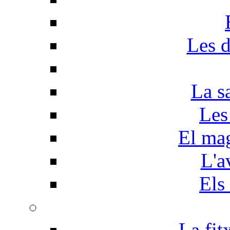
Les d
La s
Les
El mag
L'a
Els
La fit