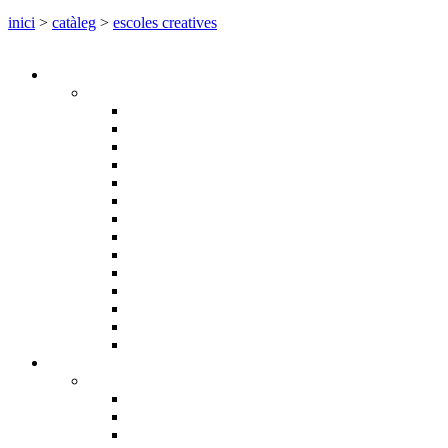
inici
>
catàleg
>
escoles creatives