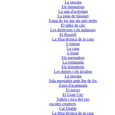
La piscina
Els bungalous
La sala d'activitats
La pista de bàsquet
Espai de joc per als més petits
El taller de circ
Les disfresses i els pallassos
El Rourell
La fitxa tècnica de la casa
L'entorn
La casa
L'espai
Els menjadors
La esplanada
Els dormitoris
Les dutxes i els lavabos
La piscina
Sala-menjador amb llar de foc
Zona d'acampada
El porxo
El Gran Circ
Tallers i jocs del circ
escoles creatives
Cal Diable
La fitxa tècnica de la casa