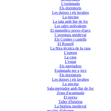
L'esplanada
Els dormitoris
Les dutxes i els lavabos
La piscina
La sala amb llar de foc
Les sales polivalents
El magnifico porxo d'arcs
L'aventura medieval
Els Comtes i castells
El Rourell
La fitxa tècnica de la casa
L'entorn
La casa
L'espai
Els menjadors
Esplanada per a jocs
Els dormitoris
Les dutxes i els lavabos
La piscina
Sala-menjador amb llar de foc
Zona d'acampada
El porxo
Taller d'història
La història medieval
escoles d'idiomes