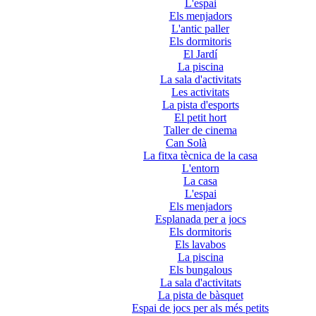
L'espai
Els menjadors
L'antic paller
Els dormitoris
El Jardí
La piscina
La sala d'activitats
Les activitats
La pista d'esports
El petit hort
Taller de cinema
Can Solà
La fitxa tècnica de la casa
L'entorn
La casa
L'espai
Els menjadors
Esplanada per a jocs
Els dormitoris
Els lavabos
La piscina
Els bungalous
La sala d'activitats
La pista de bàsquet
Espai de jocs per als més petits