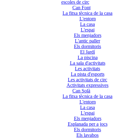
escoles de circ
Can Font
La fitxa tècnica de la casa
L'entorn
La casa
L'espai
Els menjadors
L'antic paller
Els dormitoris
El Jardí
La piscina
La sala d'activitats
Les activitats
La pista d'esports
Les activitats de circ
Activitats expressives
Can Solà
La fitxa tècnica de la casa
L'entorn
La casa
L'espai
Els menjadors
Esplanada per a jocs
Els dormitoris
Els lavabos