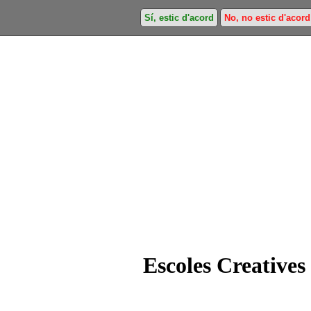
Sí, estic d'acord
No, no estic d'acord
Escoles Creatives