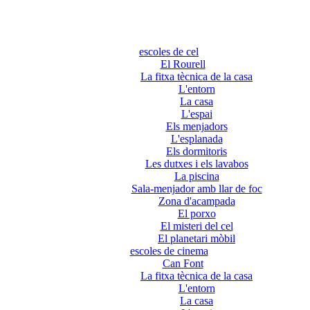
escoles de cel
El Rourell
La fitxa tècnica de la casa
L'entorn
La casa
L'espai
Els menjadors
L'esplanada
Els dormitoris
Les dutxes i els lavabos
La piscina
Sala-menjador amb llar de foc
Zona d'acampada
El porxo
El misteri del cel
El planetari mòbil
escoles de cinema
Can Font
La fitxa tècnica de la casa
L'entorn
La casa