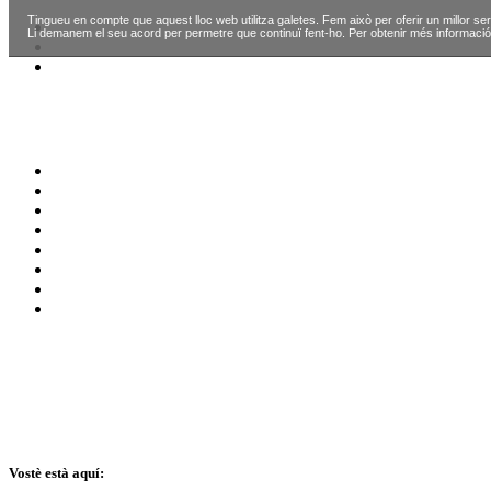
Tingueu en compte que aquest lloc web utilitza galetes. Fem això per oferir un millor ser
Li demanem el seu acord per permetre que continuï fent-ho. Per obtenir més informació
Vostè està aquí: