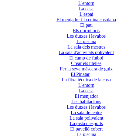
L'entorn
La casa
L'espai
El menjador i la cuina casolana
El pati
Els dormitoris
Les dutxes i lavabos
La piscina
La sala dels mestres
La sala d'activitats polivalent
El camp de futbol
Crear els titelles
Fer la seva màscara de guix
El Pinatar
La fitxa tècnica de la casa
L'entorn
La casa
El menjador
Les habitacions
Les dutxes i lavabos
La sala de teatre
La sala polivalent
La pista d'esports
El pavelló cobert
La piscina