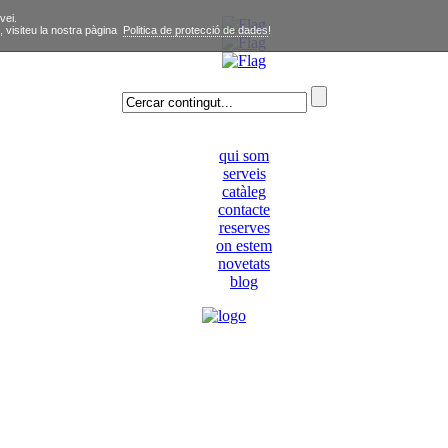
vei.
, visiteu la nostra pàgina
Politica de protecció de dades
!
qui som
serveis
catàleg
contacte
reserves
on estem
novetats
blog