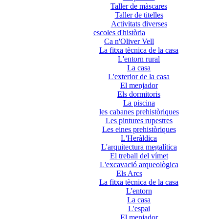
Taller de màscares
Taller de titelles
Activitats diverses
escoles d'història
Ca n'Oliver Vell
La fitxa tècnica de la casa
L'entorn rural
La casa
L'exterior de la casa
El menjador
Els dormitoris
La piscina
les cabanes prehistòriques
Les pintures rupestres
Les eines prehistòriques
L'Heràldica
L'arquitectura megalítica
El treball del vímet
L'excavació arqueològica
Els Arcs
La fitxa tècnica de la casa
L'entorn
La casa
L'espai
El menjador