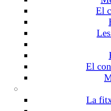
El 
Les
El con
M
La fit