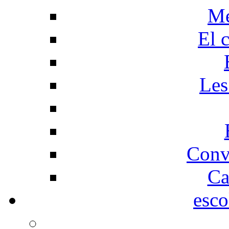
Me
El 
Les
Conv
Ca
esco