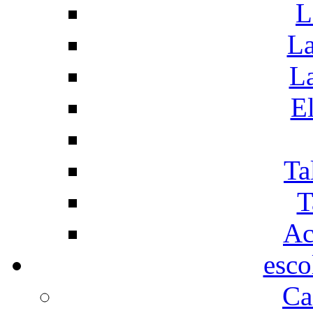
L
La
La
El
Ta
T
Ac
esco
Ca