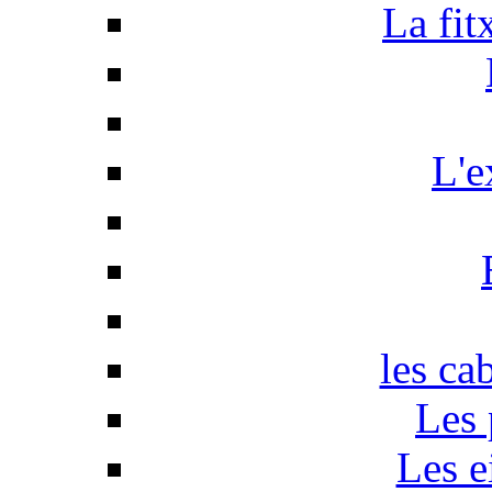
La fit
L'e
les ca
Les 
Les e