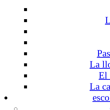
L
Pas
La ll
El
La c
esco