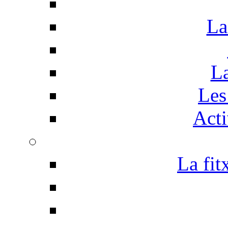
La
La
Les 
Acti
La fit