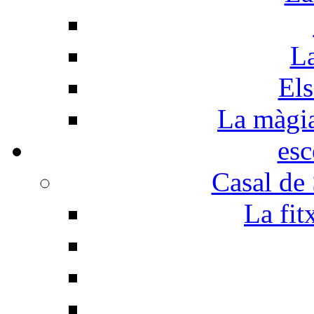
La
Els
La màgia 
esc
Casal de
La fit