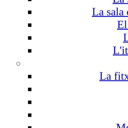
La sala 
El
L
L'i
La fit
Me