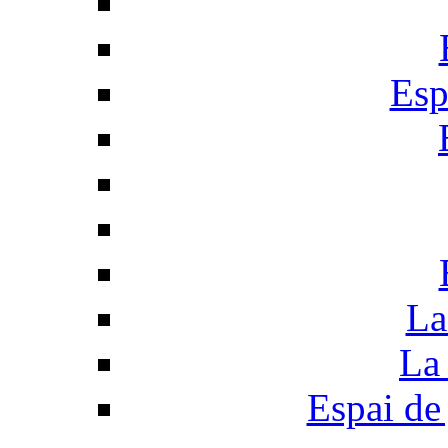
Esp
La
La 
Espai de 