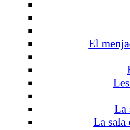
El menjad
Les
La 
La sala 