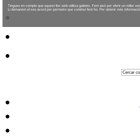
Tingueu en compte que aquest lloc web utilitza galetes. Fem això per oferir un millor ser
Li demanem el seu acord per permetre que continuï fent-ho. Per obtenir més informació