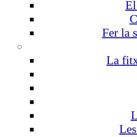
El
C
Fer la 
La fit
L
Les