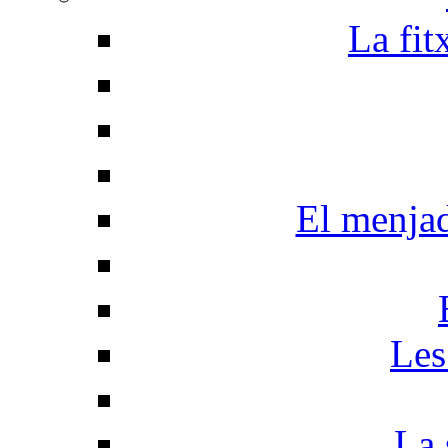
La fit
El menja
Les
La 