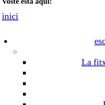
Vostè està aquí:
inici
es
La fit