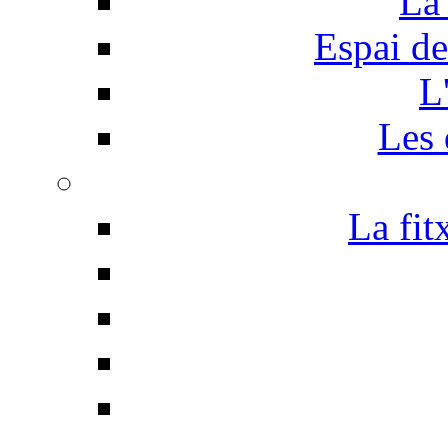
La 
Espai de
L
Les 
La fit