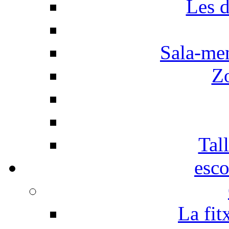
Les d
Sala-men
Z
Tall
esco
La fit