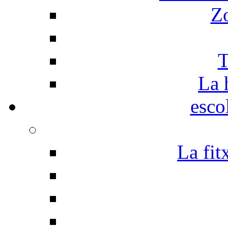
Z
T
La 
esco
La fit