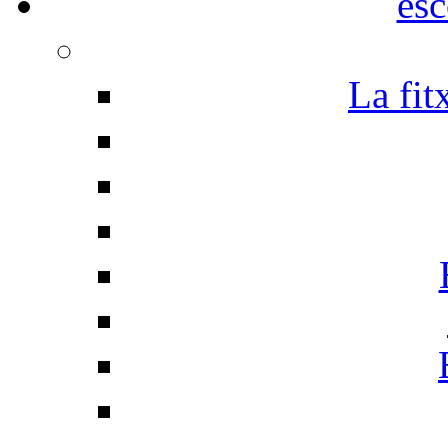
esc
La fit