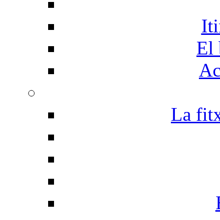
It
El 
Ac
La fit