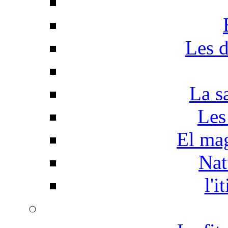
Les d
La s
Les
El mag
Nat
l'i