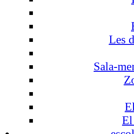
Les d
Sala-men
Z
El
El
esco