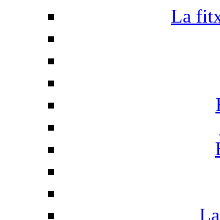
La fit
La