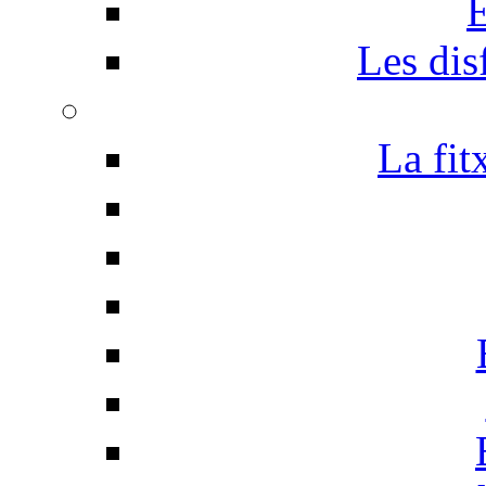
E
Les disf
La fit