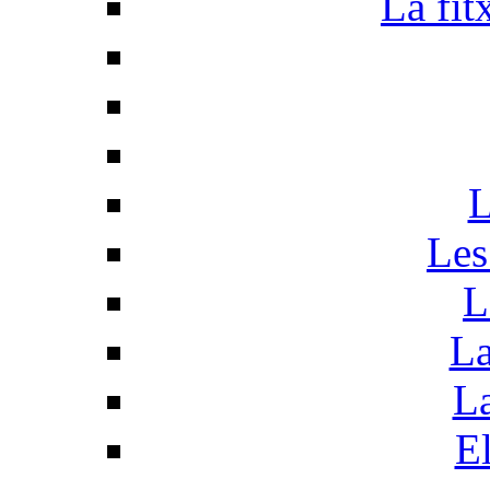
La fit
L
Les
L
La
La
El