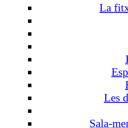
La fit
Esp
Les d
Sala-men