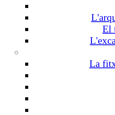
L'arq
El 
L'exc
La fit