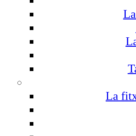
La
La
T
La fit