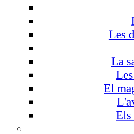
Les d
La s
Les
El mag
L'a
Els