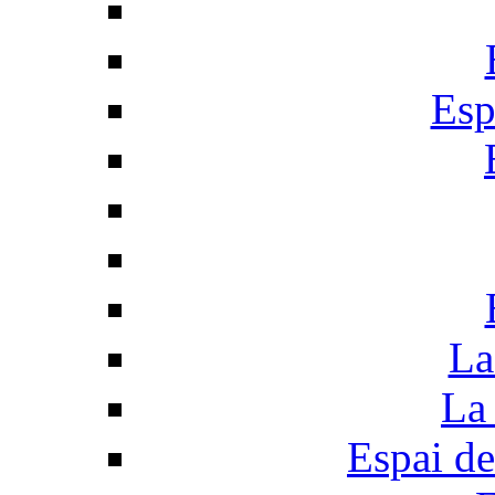
Esp
La
La 
Espai de